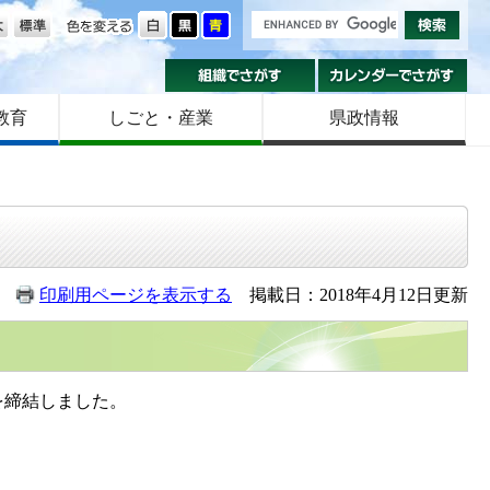
の大きさ
色を変える
組織でさがす
カ
教育
しごと・産業
県政情報
印刷用ページを表示する
掲載日：2018年4月12日更新
を締結しました。