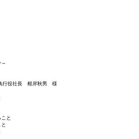
分～
役社長 根岸秋男 様
と
こと
と
と