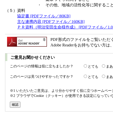
・ その他、地域の活性化等に関するこ
（５）資料
協定書 [PDFファイル／80KB]
主な連携内容 [PDFファイル／160KB]
ＰＲ資料（明治安田生命様作成） [PDFファイル／1.03
PDF形式のファイルをご覧いただく場合
Adobe Readerをお持ちで
ご意見お聞かせください
このページの情報は役に立ちましたか？
とても
まあ
このページは見つけやすかったですか？
とても
まあ
※1 いただいたご意見は、より分かりやすく役に立つホームペ
※2 ブラウザでCookie（クッキー）が使用できる設定になって