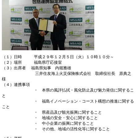
（１）日時 平成２９年１２月５日（火）１０時１０分～
（２）場所 福島県庁応接室
（３）出席者 福島県知事 内堀雅雄
三井住友海上火災保険株式会社 取締役社長 原典之
様
（４）連携事項
・ 本県の風評払拭・風化防止及び魅力発信に関するこ
と
・ 福島イノベーション・コースト構想の推進に関する
こと
・ 県産品及び観光振興に関すること
・ 地域の安全・安心に関すること
・ 中小企業の振興に関すること
・ その他、地域の活性化等に関すること