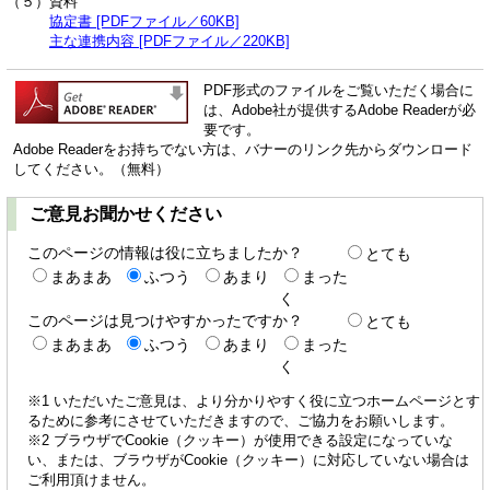
（５）資料
協定書 [PDFファイル／60KB]
主な連携内容 [PDFファイル／220KB]
PDF形式のファイルをご覧いただく場合に
は、Adobe社が提供するAdobe Readerが必
要です。
Adobe Readerをお持ちでない方は、バナーのリンク先からダウンロード
してください。（無料）
ご意見お聞かせください
このページの情報は役に立ちましたか？
とても
まあまあ
ふつう
あまり
まった
く
このページは見つけやすかったですか？
とても
まあまあ
ふつう
あまり
まった
く
※1 いただいたご意見は、より分かりやすく役に立つホームページとす
るために参考にさせていただきますので、ご協力をお願いします。
※2 ブラウザでCookie（クッキー）が使用できる設定になっていな
い、または、ブラウザがCookie（クッキー）に対応していない場合は
ご利用頂けません。