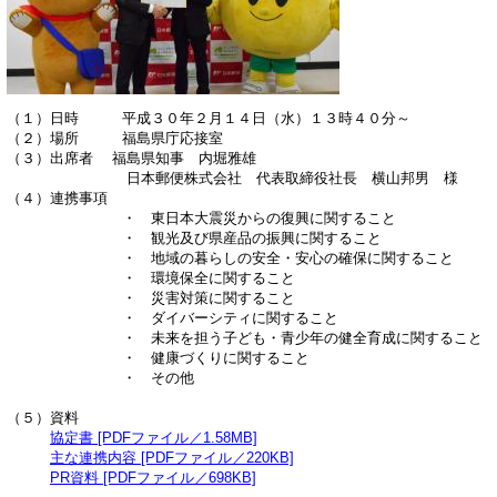
（１）日時 平成３０年２月１４日（水）１３時４０分～
（２）場所 福島県庁応接室
（３）出席者 福島県知事 内堀雅雄
日本郵便株式会社 代表取締役社長 横山邦男 様
（４）連携事項
・ 東日本大震災からの復興に関すること
・ 観光及び県産品の振興に関すること
・ 地域の暮らしの安全・安心の確保に関すること
・ 環境保全に関すること
・ 災害対策に関すること
・ ダイバーシティに関すること
・ 未来を担う子ども・青少年の健全育成に関すること
・ 健康づくりに関すること
・ その他
（５）資料
協定書 [PDFファイル／1.58MB]
主な連携内容 [PDFファイル／220KB]
PR資料 [PDFファイル／698KB]