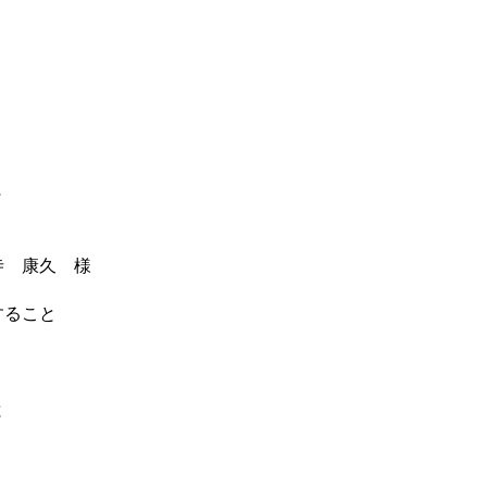
～
康久 様
ること
と