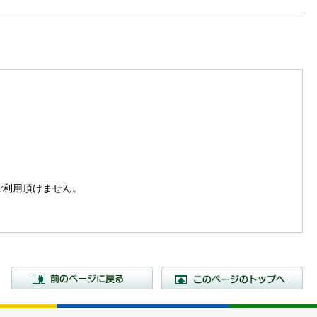
。
はご利用頂けません。
前のページに戻る
こ