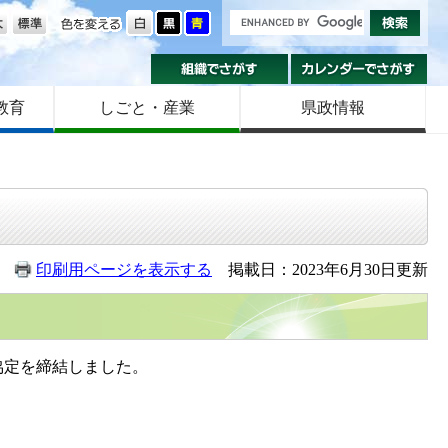
の大きさ
色を変える
組織でさがす
カ
教育
しごと・産業
県政情報
印刷用ページを表示する
掲載日：2023年6月30日更新
協定を締結しました。