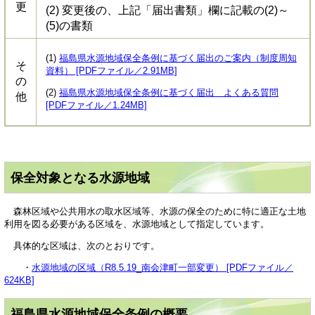
更
(2) 変更後の、上記「届出書類」欄に記載の(2)～
(5)の書類
(1)
福島県水源地域保全条例に基づく届出のご案内（制度周知
そ
資料） [PDFファイル／2.91MB]
の
(2)
福島県水源地域保全条例に基づく届出 よくある質問
他
[PDFファイル／1.24MB]
保全対象となる水源地域
森林区域や公共用水の取水区域等、水源の保全のために特に適正な土地
利用を図る必要がある区域を、水源地域として指定しています。
具体的な区域は、次のとおりです。
・
水源地域の区域（R8.5.19_南会津町一部変更） [PDFファイル／
624KB]
福島県水源地域保全条例の概要