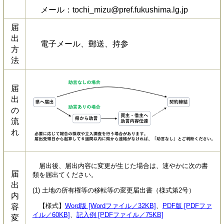
メール：tochi_mizu@pref.fukushima.lg.jp
届
出
電子メール、郵送、持参
方
法
届
出
の
流
れ
届出後、届出内容に変更が生じた場合は、速やかに次の書
届
類を届出てください。
出
(1) 土地の所有権等の移転等の変更届出書（様式第2号）
内
【様式】
Word版 [Wordファイル／32KB]
、
PDF版 [PDFファ
容
イル／60KB]
、
記入例 [PDFファイル／75KB]
変