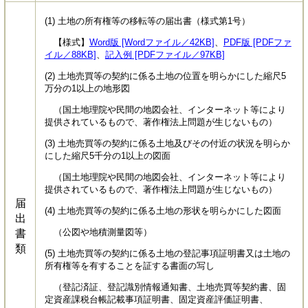
(1) 土地の所有権等の移転等の届出書（様式第1号）
【様式】
Word版 [Wordファイル／42KB]
、
PDF版 [PDFファ
イル／88KB]
、
記入例 [PDFファイル／97KB]
(2) 土地売買等の契約に係る土地の位置を明らかにした縮尺5
万分の1以上の地形図
（国土地理院や民間の地図会社、インターネット等により
提供されているもので、著作権法上問題が生じないもの）
(3) 土地売買等の契約に係る土地及びその付近の状況を明らか
にした縮尺5千分の1以上の図面
（国土地理院や民間の地図会社、インターネット等により
提供されているもので、著作権法上問題が生じないもの）
届
(4) 土地売買等の契約に係る土地の形状を明らかにした図面
出
（公図や地積測量図等）
書
類
(5) 土地売買等の契約に係る土地の登記事項証明書又は土地の
所有権等を有することを証する書面の写し
（登記済証、登記識別情報通知書、土地売買等契約書、固
定資産課税台帳記載事項証明書、固定資産評価証明書、