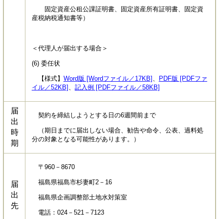
固定資産公租公課証明書、固定資産所有証明書、固定資
産税納税通知書等）
＜代理人が届出する場合＞
(6) 委任状
【様式】
Word版 [Wordファイル／17KB]
、
PDF版 [PDFファ
イル／52KB]
、
記入例 [PDFファイル／58KB]
届
契約を締結しようとする日の6週間前まで
出
（期日までに届出しない場合、勧告や命令、公表、過料処
時
分の対象となる可能性があります。）
期
〒960－8670
福島県福島市杉妻町2－16
届
出
福島県企画調整部土地水対策室
先
電話：024－521－7123