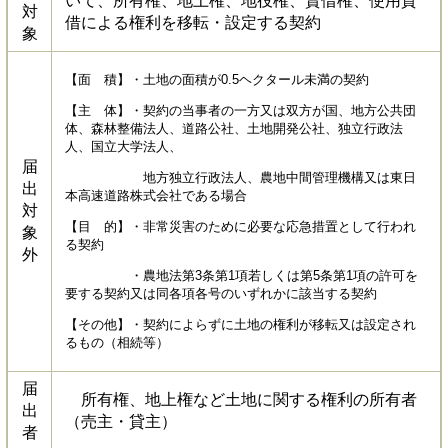
いて、所有権、地上権、地役権、賃借権、使用貸
対
借による権利を移転・設定する契約
象
【面 積】・土地の面積が0.5ヘクタール未満の契約
【主 体】・契約の当事者の一方又は双方が国、地方公共団
体、森林整備法人、道路公社、土地開発公社、独立行政法
人、国立大学法人、
届
地方独立行政法人、農地中間管理機構又は東日
出
本高速道路株式会社である場合
対
【目 的】・非常災害のために必要な応急措置として行われ
象
る契約
外
・農地法第3条第1項若しくは第5条第1項の許可を
要する契約又は同各項各号のいずれかに該当する契約
【その他】・契約によらずに土地の権利が移転又は設定され
るもの（相続等）
届
所有権、地上権など土地に関する権利の所有者
出
（売主・貸主）
者