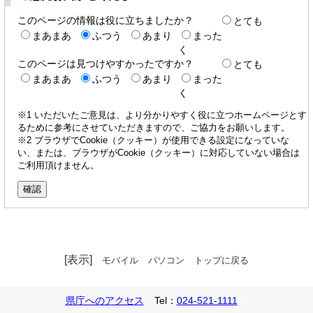
このページの情報は役に立ちましたか？
とても
まあまあ
ふつう
あまり
まった
く
このページは見つけやすかったですか？
とても
まあまあ
ふつう
あまり
まった
く
※1 いただいたご意見は、より分かりやすく役に立つホームページとす
るために参考にさせていただきますので、ご協力をお願いします。
※2 ブラウザでCookie（クッキー）が使用できる設定になっていな
い、または、ブラウザがCookie（クッキー）に対応していない場合は
ご利用頂けません。
[表示]
モバイル
パソコン
トップに戻る
県庁へのアクセス
Tel：
024-521-1111