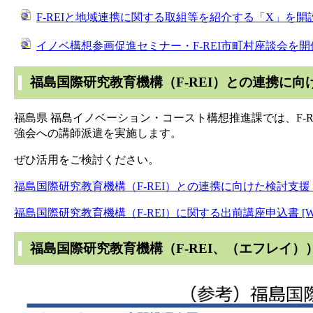
F-REIと地域連携に関する取組等を紹介する「X」を
イノベ構想参画促進セミナー・F-REI市町村座談会を
福島国際研究教育機構（F-REI）との連携に
福島県 福島イノベーション・コースト構想推進課では、F-
強会への講師派遣を実施します。
ぜひ活用をご検討ください。
福島国際研究教育機構（F-REI）との連携に向けた検討支援（出
福島国際研究教育機構（F-REI）に関する出前講座申込書 [Wo
福島国際研究教育機構（F-REI、（エフレイ）