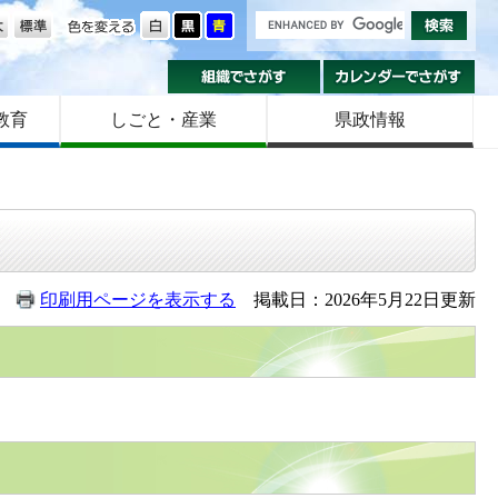
の大きさ
色を変える
組織でさがす
カ
教育
しごと・産業
県政情報
印刷用ページを表示する
掲載日：2026年5月22日更新