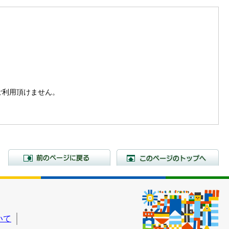
。
はご利用頂けません。
前のページに戻る
こ
いて