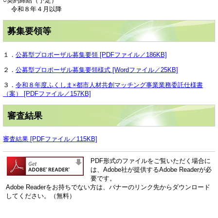
○契約締結（予定）
令和８年４月以降
募集要領等
１．
公募型プロポーザル募集要領 [PDFファイル／186KB]
２．
公募型プロポーザル募集要領様式 [Wordファイル／25KB]
３．
令和８年度ふくしま×都市人材共創マッチング事業業務委託仕様書
（案） [PDFファイル／157KB]
審査結果
審査結果 [PDFファイル／115KB]
PDF形式のファイルをご覧いただく場合に
は、Adobe社が提供するAdobe Readerが必
要です。
Adobe Readerをお持ちでない方は、バナーのリンク先からダウンロード
してください。（無料）