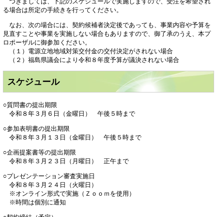
つきましては、下記のスケジュールで実施しますので、受注を希望され
る場合は所定の手続きを行ってください。
なお、次の場合には、契約候補者決定後であっても、事業内容や予算を
見直すことや事業を実施しない場合もありますので、御了承のうえ、本プ
ロポーザルに御参加ください。
（１）電源立地地域対策交付金の交付決定がされない場合
（２）福島県議会により令和８年度予算が議決されない場合
スケジュール
○質問書の提出期限
令和８年３月６日（金曜日） 午後５時まで
○参加表明書の提出期限
令和８年３月１３日（金曜日） 午後５時まで
○企画提案書等の提出期限
令和８年３月２３日（月曜日） 正午まで
○プレゼンテーション審査実施日
令和８年３月２４日（火曜日）
※オンライン形式で実施（Ｚｏｏｍを使用）
※時間は個別に通知