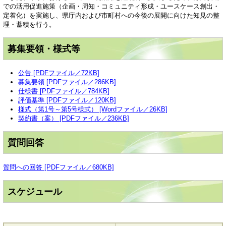
での活用促進施策（企画・周知・コミュニティ形成・ユースケース創出・
定着化）を実施し、県庁内および市町村への今後の展開に向けた知見の整
理・蓄積を行う。
募集要領・様式等
公告 [PDFファイル／72KB]
募集要領 [PDFファイル／286KB]
仕様書 [PDFファイル／784KB]
評価基準 [PDFファイル／120KB]
様式（第1号～第5号様式） [Wordファイル／26KB]
契約書（案） [PDFファイル／236KB]
質問回答
質問への回答 [PDFファイル／680KB]
スケジュール