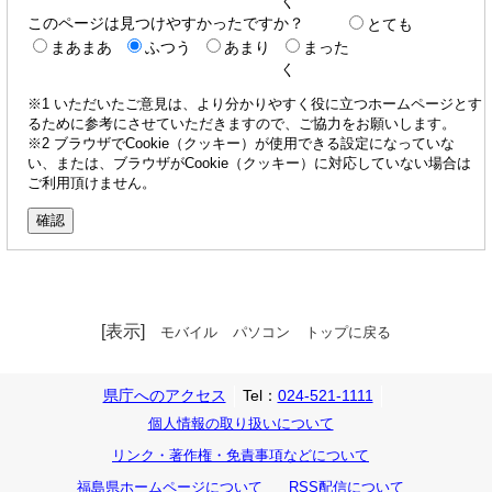
く
このページは見つけやすかったですか？
とても
まあまあ
ふつう
あまり
まった
く
※1 いただいたご意見は、より分かりやすく役に立つホームページとす
るために参考にさせていただきますので、ご協力をお願いします。
※2 ブラウザでCookie（クッキー）が使用できる設定になっていな
い、または、ブラウザがCookie（クッキー）に対応していない場合は
ご利用頂けません。
[表示]
モバイル
パソコン
トップに戻る
県庁へのアクセス
Tel：
024-521-1111
個人情報の取り扱いについて
リンク・著作権・免責事項などについて
福島県ホームページについて
RSS配信について