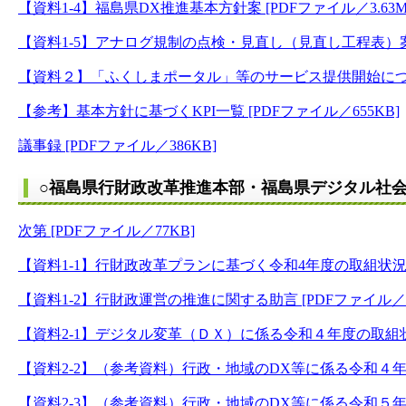
【資料1-4】福島県DX推進基本方針案 [PDFファイル／3.63M
【資料1-5】アナログ規制の点検・見直し（見直し工程表）案.pdf
【資料２】「ふくしまポータル」等のサービス提供開始について 
【参考】基本方針に基づくKPI一覧 [PDFファイル／655KB]
議事録 [PDFファイル／386KB]
○福島県行財政改革推進本部・福島県デジタル社会
次第 [PDFファイル／77KB]
【資料1-1】行財政改革プランに基づく令和4年度の取組状況及
【資料1-2】行財政運営の推進に関する助言 [PDFファイル／4
【資料2-1】デジタル変革（ＤＸ）に係る令和４年度の取組状況
【資料2-2】（参考資料）行政・地域のDX等に係る令和４年度
【資料2-3】（参考資料）行政・地域のDX等に係る令和５年度