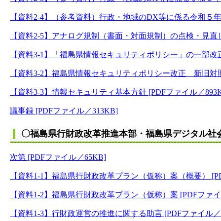
【資料2-4】（参考資料）行政・地域のDX等に係る令和５年度KP
【資料2-5】アナログ規制（書面・対面規制）の点検・見直し方針
【資料3-1】「福島県情報セキュリティポリシー」の一部改正につ
【資料3-2】福島県情報セキュリティポリシー改正 新旧対照表 
【資料3-3】情報セキュリティ基本方針 [PDFファイル／893K
議事録 [PDFファイル／313KB]
〇福島県行財政改革推進本部・福島県デジタル社会
次第 [PDFファイル／65KB]
【資料1-1】福島県行財政改革プラン（仮称）案（概要） [PD
【資料1-2】福島県行財政改革プラン（仮称）案 [PDFファイル
【資料1-3】行財政運営の推進に関する助言 [PDFファイル／2