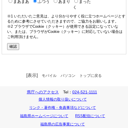
まあまあ
ふつう
あまり
まった
く
※1 いただいたご意見は、より分かりやすく役に立つホームページとす
るために参考にさせていただきますので、ご協力をお願いします。
※2 ブラウザでCookie（クッキー）が使用できる設定になっていな
い、または、ブラウザがCookie（クッキー）に対応していない場合は
ご利用頂けません。
[表示]
モバイル
パソコン
トップに戻る
県庁へのアクセス
Tel：
024-521-1111
個人情報の取り扱いについて
リンク・著作権・免責事項などについて
福島県ホームページについて
RSS配信について
福島県の広告事業について