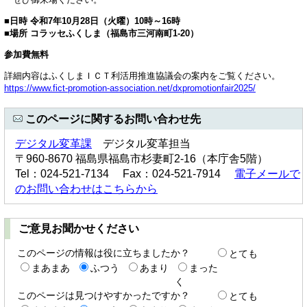
■日時 令和7年10月28日（火曜）10時～16時
■場所 コラッセふくしま（福島市三河南町1-20）
参加費無料
詳細内容はふくしまＩＣＴ利活用推進協議会の案内をご覧ください。
https://www.fict-promotion-association.net/dxpromotionfair2025/
このページに関するお問い合わせ先
デジタル変革課
デジタル変革担当
〒960-8670 福島県福島市杉妻町2-16（本庁舎5階）
Tel：024-521-7134 Fax：024-521-7914
電子メールで
のお問い合わせはこちらから
ご意見お聞かせください
このページの情報は役に立ちましたか？
とても
まあまあ
ふつう
あまり
まった
く
このページは見つけやすかったですか？
とても