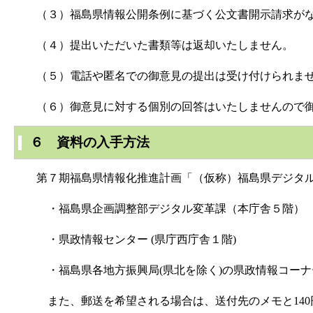
（３）福島県情報公開条例に基づく公文書開示請求がなさ
（４）提出いただいた書類等は返却いたしません。
（５）電話や匿名での御意見の提出は受け付けられま
（６）御意見に対する個別の回答はいたしませんので御
６ 資料の入手方法
第７期福島県情報化推進計画「（仮称）福島県デジタル化
・福島県企画調整部デジタル変革課（本庁舎５階）
・県政情報センター (県庁西庁舎１階)
・福島県各地方振興局(県北を除く)の県政情報コーナ
また、郵送を希望される場合は、送付先のメモと140円