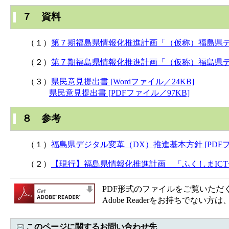
７ 資料
（１）
第７期福島県情報化推進計画「（仮称）福島県デジタ
（２）
第７期福島県情報化推進計画「（仮称）福島県デジタ
（３）
県民意見提出書 [Wordファイル／24KB]
県民意見提出書 [PDFファイル／97KB]
８ 参考
（１）
福島県デジタル変革（DX）推進基本方針 [PDFファ
（２）
【現行】福島県情報化推進計画 「ふくしまICTデー
PDF形式のファイルをご覧いただく場合
Adobe Readerをお持ちで
このページに関するお問い合わせ先