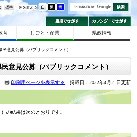
の大きさ
色を変える
組織でさがす
カ
教育
しごと・産業
県政情報
県民意見公募（パブリックコメント）
県民意見公募（パブリックコメント）
印刷用ページを表示する
掲載日：2022年4月21日更新
ト）の結果は次のとおりです。