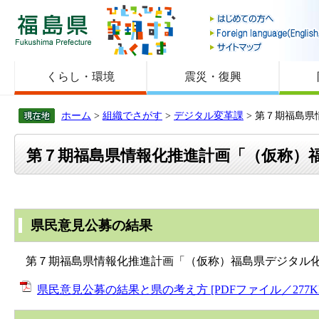
福島県
くらし・環境
震災・復興
ホーム
>
組織でさがす
>
デジタル変革課
> 第７期福島
第７期福島県情報化推進計画「（仮称）
県民意見公募の結果
第７期福島県情報化推進計画「（仮称）福島県デジタル化
県民意見公募の結果と県の考え方 [PDFファイル／277K