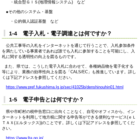
・統合型ＧＩＳ(地理情報システム) など
●その他のシステム・基盤
・公的個人認証基盤 など
1-4 電子入札・電子調達とは何ですか？
公共工事等の入札をインターネットを通じて行うことで、入札参加条件
を満たしている事業者であれば誰でも入札に参加することを可能にし、入
札に関する透明性の向上を図るものです。
また、県では、こうした電子入札に合わせて、各種納品物を電子化する
等により、業務の効率性向上を図る「CALS/EC」も推進しています。詳し
くは下記アドレスを参照してください。
https://www.pref.fukushima.lg.jp/sec/41025b/denshinouhin01.html
1-5 電子申告とは何ですか？
県や市町村の税申告窓口に出向くことなく、自宅やオフィスから、イン
ターネットを利用して地方税に関する申告等ができる便利なサービス(ｅＬ
ＴＡＸ(エルタックス))のことです。詳しくは下記アドレスを参照してくだ
さい。
https://www.lta.go.jp/