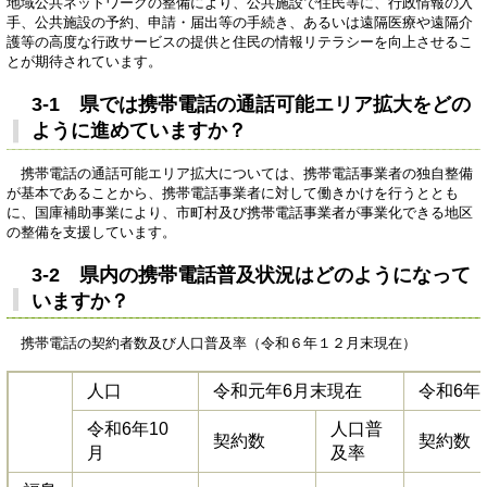
地域公共ネットワークの整備により、公共施設で住民等に、行政情報の入
手、公共施設の予約、申請・届出等の手続き、あるいは遠隔医療や遠隔介
護等の高度な行政サービスの提供と住民の情報リテラシーを向上させるこ
とが期待されています。
3-1 県では携帯電話の通話可能エリア拡大をどの
ように進めていますか？
携帯電話の通話可能エリア拡大については、携帯電話事業者の独自整備
が基本であることから、携帯電話事業者に対して働きかけを行うととも
に、国庫補助事業により、市町村及び携帯電話事業者が事業化できる地区
の整備を支援しています。
3-2 県内の携帯電話普及状況はどのようになって
いますか？
携帯電話の契約者数及び人口普及率（令和６年１２月末現在）​
人口
令和元年6月末現在
令和6年
令和6年10
人口普
契約数
契約数
月
及率