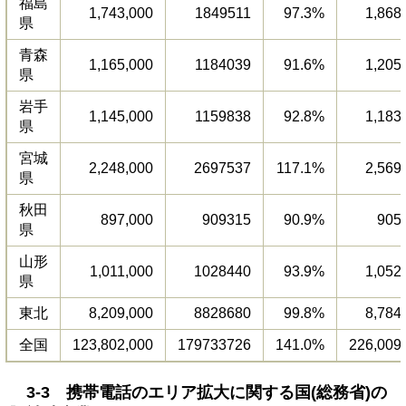
福島
1,743,000
1849511
97.3%
1,868
県
青森
1,165,000
1184039
91.6%
1,205
県
岩手
1,145,000
1159838
92.8%
1,183
県
宮城
2,248,000
2697537
117.1%
2,569
県
秋田
897,000
909315
90.9%
905
県
山形
1,011,000
1028440
93.9%
1,052
県
東北
8,209,000
8828680
99.8%
8,784
全国
123,802,000
179733726
141.0%
226,009
3-3 携帯電話のエリア拡大に関する国(総務省)の