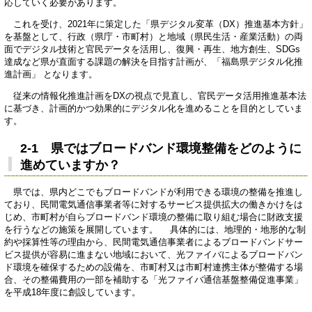
応していく必要があります。
これを受け、2021年に策定した「県デジタル変革（DX）推進基本方針」
を基盤として、行政（県庁・市町村）と地域（県民生活・産業活動）の両
面でデジタル技術と官民データを活用し、復興・再生、地方創生、SDGs
達成など県が直面する課題の解決を目指す計画が、「福島県デジタル化推
進計画」 となります。
従来の情報化推進計画をDXの視点で見直し、官民データ活用推進基本法
に基づき、計画的かつ効果的にデジタル化を進めることを目的としていま
す。
2-1 県ではブロードバンド環境整備をどのように
進めていますか？
県では、県内どこでもブロードバンドが利用できる環境の整備を推進し
ており、民間電気通信事業者等に対するサービス提供拡大の働きかけをは
じめ、市町村が自らブロードバンド環境の整備に取り組む場合に財政支援
を行うなどの施策を展開しています。 具体的には、地理的・地形的な制
約や採算性等の理由から、民間電気通信事業者によるブロードバンドサー
ビス提供が容易に進まない地域において、光ファイバによるブロードバン
ド環境を確保するための設備を、市町村又は市町村連携主体が整備する場
合、その整備費用の一部を補助する「光ファイバ通信基盤整備促進事業」
を平成18年度に創設しています。