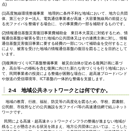
点)
(1)高度無線環境整備事業 地理的に条件不利な地域において、地方公共団
体、第三セクター法人、電気通信事業者が高速・大容量無線局の前提とな
る光ファイバを整備する場合に、その事業費の一部を補助するものです。
(2)情報通信基盤災害復旧事業費補助金 東日本大震災に対処するため、情
報通信基盤が被害を受けた地域の公共団体又はその連携主体に対し、情報
通信基盤災害復旧事業に要する経費の一部について補助金を交付すること
により、被害を受けた地域の情報通信基盤の復旧を図ることを目的として
います。
(3)復興街づくりICT基盤整備事業 被災自治体が定める復興計画に基づ
き、高台等への移転を含む復興に向けた新たな街づくりを行う地域におい
て、民間事業者の投資による整備が困難な場合に、超高速ブロードバンド
や放送の受信環境等、ICT基盤の一体的な整備を支援します。
2-4 地域公共ネットワークとは何ですか。
地域の教育、行政、福祉、防災等の高度化を図るため、学校、図書館、
公民館、市役所などの公共施設を光ファイバ等の高速通信網で結ぶネット
ワークです。
民間による高速・超高速ネットワークインフラの整備が進まない地域が
残ることが懸念される状況を踏まえ、地方公共団体においては、こうした