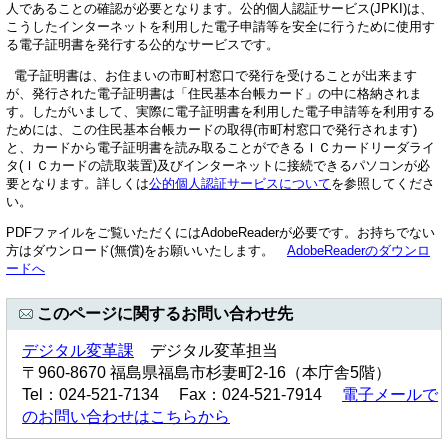
人であることの確認が必要となります。公的個人認証サービス(JPKI)は、
こうしたインターネットを利用した電子申請等を安全に行うために使用す
る電子証明書を発行する公的なサービスです。
電子証明書は、お住まいの市町村窓口で発行を受けることが出来ます
が、発行された電子証明書は「住民基本台帳カード」の中に格納されま
す。したがいまして、実際に電子証明書を利用した電子申請等を利用する
ためには、この住民基本台帳カードの取得(市町村窓口で発行されます)
と、カードから電子証明書を読み取ることができるＩＣカードリーダライ
タ(ＩＣカードの読取装置)及びインターネットに接続できるパソコンが必
要となります。詳しくは
公的個人認証サービスについて
を参照してくださ
い。
PDFファイルをご覧いただくにはAdobeReaderが必要です。お持ちでない
方はダウンロード(無償)をお願いいたします。
AdobeReaderのダウンロ
ードへ
このページに関するお問い合わせ先
デジタル変革課
デジタル変革担当
〒960-8670 福島県福島市杉妻町2-16（本庁舎5階）
Tel：024-521-7134 Fax：024-521-7914
電子メールで
のお問い合わせはこちらから