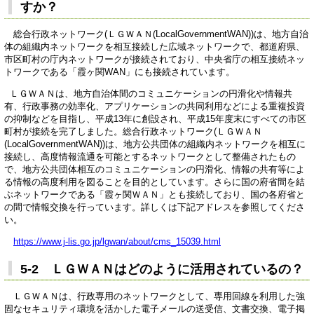
すか？
総合行政ネットワーク(ＬＧＷＡＮ(LocalGovernmentWAN))は、地方自治
体の組織内ネットワークを相互接続した広域ネットワークで、都道府県、
市区町村の庁内ネットワークが接続されており、中央省庁の相互接続ネッ
トワークである「霞ヶ関WAN」にも接続されています。
ＬＧＷＡＮは、地方自治体間のコミュニケーションの円滑化や情報共
有、行政事務の効率化、アプリケーションの共同利用などによる重複投資
の抑制などを目指し、平成13年に創設され、平成15年度末にすべての市区
町村が接続を完了しました。総合行政ネットワーク(ＬＧＷＡＮ
(LocalGovernmentWAN))は、地方公共団体の組織内ネットワークを相互に
接続し、高度情報流通を可能とするネットワークとして整備されたもの
で、地方公共団体相互のコミュニケーションの円滑化、情報の共有等によ
る情報の高度利用を図ることを目的としています。さらに国の府省間を結
ぶネットワークである「霞ヶ関ＷＡＮ」とも接続しており、国の各府省と
の間で情報交換を行っています。詳しくは下記アドレスを参照してくださ
い。
https://www.j-lis.go.jp/lgwan/about/cms_15039.html
5-2 ＬＧＷＡＮはどのように活用されているの？
ＬＧＷＡＮは、行政専用のネットワークとして、専用回線を利用した強
固なセキュリティ環境を活かした電子メールの送受信、文書交換、電子掲