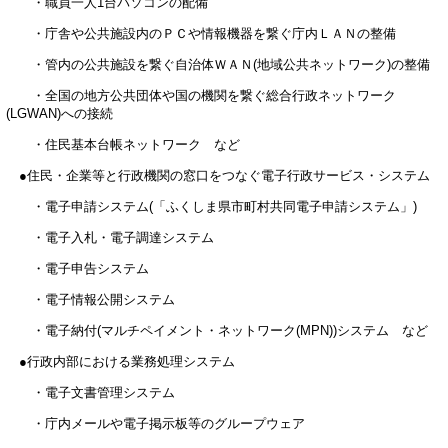
・職員一人1台パソコンの配備
・庁舎や公共施設内のＰＣや情報機器を繋ぐ庁内ＬＡＮの整備
・管内の公共施設を繋ぐ自治体ＷＡＮ(地域公共ネットワーク)の整備
・全国の地方公共団体や国の機関を繋ぐ総合行政ネットワーク
(LGWAN)への接続
・住民基本台帳ネットワーク など
●住民・企業等と行政機関の窓口をつなぐ電子行政サービス・システム
・電子申請システム(「ふくしま県市町村共同電子申請システム」)
・電子入札・電子調達システム
・電子申告システム
・電子情報公開システム
・電子納付(マルチペイメント・ネットワーク(MPN))システム など
●行政内部における業務処理システム
・電子文書管理システム
・庁内メールや電子掲示板等のグループウェア