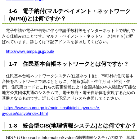
1-6 電子納付(マルチペイメント・ネットワーク
(MPN))とは何ですか？
電子申請や電子申告等に伴う申請手数料等をインターネット上で納付で
きる仕組みのことです。マルチ・ペイメント・ネットワーク(ＭＰＮ)と呼
ばれています。詳しくは下記アドレスを参照してください。
http://www.jampa.gr.jp/pub/
1-7 住民基本台帳ネットワークとは何ですか？
住民基本台帳ネットワークシステム(住基ネット)は、市町村の住民基本
台帳をネットワークで結ぶとともに、4情報(氏名・生年月日・性別・住
所)、住民票コードとこれらの変更情報により全国共通の本人確認が可能な
地方公共団体共通のシステムで、電子政府・電子自治体を実現するための
基盤となるものです。詳しくは下記アドレスを参照してください。
https://www.soumu.go.jp/main_sosiki/jichi_gyousei/c-
gyousei/daityo/index.html
1-8 統合型GIS(地理情報システム)とは何ですか？
GISとはGeographicInformationSystem(地理情報システム)の略で、地域