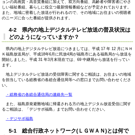
ョンの高画質・高音質番組に加えて、双方向番組、高齢者や障害者にやさ
しい福祉番組、暮らしに役立つ最新情報番組などが予定されております。
また、地域に密着した放送が行われるので、その地域にお住まいの視聴者
のニーズに合った番組が提供されます。
4-2 県内の地上デジタルテレビ放送の普及状況は
どのようになっていますか？
県内の地上デジタルテレビ放送につきましては、平成 17 年 12 月にＮＨ
Ｋ福島放送局が、平成18年6月に民放4局が福島市にある福島局から放送を
開始しました。平成 31 年3月末現在では、69 中継局から放送を行ってい
ます。
地上デジタルテレビ放送の受信障害に関するご相談は、お住まいの地域
を担当している総務省の各総合通信局等への窓口までお問い合わせくださ
い。
・総務省の各総合通信局の連絡先一覧
また、福島原発避難地域に帰還される方の地上デジタル放送受信に関す
るご相談は、「デジサポ福島」までお問い合わせください。
・デジサポ福島
5-1 総合行政ネットワーク(ＬＧＷＡＮ)とは何で