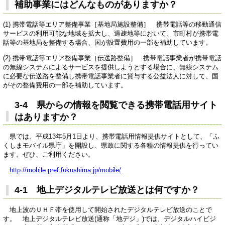
補助事業にはどんなものがありますか？
(1) 携帯電話等エリア整備事業［基地局施設整備］ 携帯電話等の移動通信
サービスの利用可能な地域を拡大し、過疎地等において、市町村が携帯電
話等の基地局を整備する場合、国が設置費用の一部を補助しています。
(2) 携帯電話等エリア整備事業［伝送路整備］ 携帯電話事業者が携帯電話
の無線システムによるサービスを提供しようとする場合に、無線システム
に必要な伝送路を整備し携帯電話事業者に貸与する公益法人に対して、国
がその整備費用の一部を補助しています。
3-4 県からの情報を閲覧できる携帯電話用サイト
はありますか？
県では、平成13年5月1日より、携帯電話用情報提供サイトとして、「ふ
くしまモバイル県庁」を開設し、県政に関する各種の情報提供を行ってい
ます。ぜひ、ご利用ください。
http://mobile.pref.fukushima.jp/mobile/
4-1 地上デジタルテレビ放送とは何ですか？
地上波のＵＨＦ帯を使用して開始されたデジタルテレビ放送のことで
す。 地上デジタルテレビ放送(通称「地デジ」)では、デジタルハイビジ