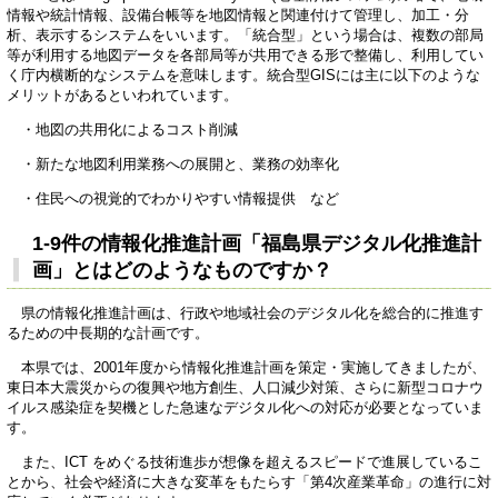
情報や統計情報、設備台帳等を地図情報と関連付けて管理し、加工・分
析、表示するシステムをいいます。「統合型」という場合は、複数の部局
等が利用する地図データを各部局等が共用できる形で整備し、利用してい
く庁内横断的なシステムを意味します。統合型GISには主に以下のような
メリットがあるといわれています。
・地図の共用化によるコスト削減
・新たな地図利用業務への展開と、業務の効率化
・住民への視覚的でわかりやすい情報提供 など
1-9件の情報化推進計画「福島県デジタル化推進計
画」とはどのようなものですか？
県の情報化推進計画は、行政や地域社会のデジタル化を総合的に推進す
るための中長期的な計画です。
本県では、2001年度から情報化推進計画を策定・実施してきましたが、
東日本大震災からの復興や地方創生、人口減少対策、さらに新型コロナウ
イルス感染症を契機とした急速なデジタル化への対応が必要となっていま
す。
また、ICT をめぐる技術進歩が想像を超えるスピードで進展しているこ
とから、社会や経済に大きな変革をもたらす「第4次産業革命」の進行に対