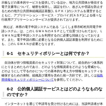
示板などの基本的サービスを提供しているほか、地方公共団体が発信する
電子文書等について、秘密を保持し、認証を行い、改ざんや否認を防止す
るための地方公共団体組織認証基盤(ＬＧＰＫＩ)のシステムを運営すると
ともに、アプリケーション・サービス・プロバイダ(ＡＳＰ)による様々な
行政用アプリケーションサービスが提供されております。
例えば、本県の電子申請システムである「ふくしま県市町村共同電子申
請システム」は、このＬＧＷＡＮのＡＳＰとして位置づけられており、Ｌ
ＧＷＡＮは電子申請システムを利用するのに必要な回線となっておりま
す。また、電子申請の際に必要となる公的個人認証基盤を利用するために
も、このＬＧＷＡＮが必要となります。
6-1 セキュリティポリシーとは何ですか？
自治体が持つ情報資産のセキュリティ対策について、総合的かつ体系的
にとりまとめたものであり、どのような情報資産をどのような脅威から、
どのようにして守るのかについての基本的な考え方や情報セキュリティを
確保するための体制、組織及び運用を含めた統一方針です。詳しくは
福島
県情報セキュリティポリシーについて
を参照してください。
6-2 公的個人認証サービスとはどのようなものな
のですか？
インターネットを通じて申請等を受け付けるためには、当該申請者が本