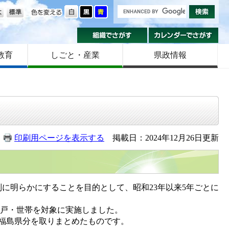
の大きさ
色を変える
組織でさがす
カ
教育
しごと・産業
県政情報
印刷用ページを表示する
掲載日：2024年12月26日更新
明らかにすることを目的として、昭和23年以来5年ごとに
0住戸・世帯を対象に実施しました。
福島県分を取りまとめたものです。