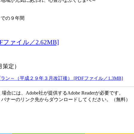
と地域が元気にあふれ、心豊かなふくしまへ～
までの９年間
ファイル／2.62MB]
月策定）
～（平成２９年３月改訂後） [PDFファイル／1.3MB]
には、Adobe社が提供するAdobe Readerが必要です。
ない方は、バナーのリンク先からダウンロードしてください。（無料）