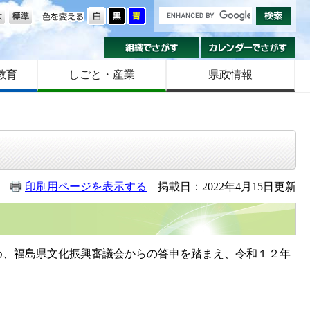
の大きさ
色を変える
組織でさがす
カ
教育
しごと・産業
県政情報
印刷用ページを表示する
掲載日：2022年4月15日更新
、福島県文化振興審議会からの答申を踏まえ、令和１２年