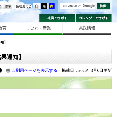
の大きさ
色を変える
組織でさがす
カ
教育
しごと・産業
県政情報
通知】
結果通知】
印刷用ページを表示する
掲載日：2026年3月6日更新