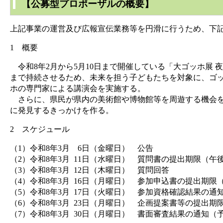
【公募型プロポーザルの概要】
上記事業の運営及び広報宣伝業務等を円滑に行うため、下
1 概要
令和8年2月から5月10日まで開催している「大ゴッホ展 
まで持続させるため、未来を担う子どもたちを対象に、ゴ
ホの専門家による講演会を実施する。
さらに、県民が県内の美術館や博物館等を周遊する機会を
に発見するきっかけを作る。
2 スケジュール
（1）令和8年3月 6日（金曜日） 公告
（2）令和8年3月 11日（水曜日） 質問書の提出期限（午
（3）令和8年3月 12日（木曜日） 質問回答
（4）令和8年3月 16日（月曜日） 参加申込書の提出期限
（5）令和8年3月 17日（火曜日） 参加資格確認結果の通
（6）令和8年3月 23日（月曜日） 企画提案書等の提出期
（7）令和8年3月 30日（月曜日） 書面審査結果の通知（