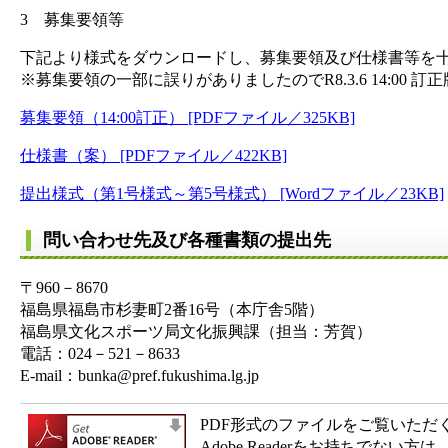
3 募集要領等
下記より様式をダウンロードし、募集要領及び仕様書等を
※募集要領の一部に誤りがありましたのでR8.3.6 14:00
募集要領（14:00訂正） [PDFファイル／325KB]
仕様書（案） [PDFファイル／422KB]
提出様式（第1号様式～第5号様式） [Wordファイル／23KB]
問い合わせ先及び各種書類の提出先
〒960－8670
福島県福島市杉妻町2番16号（本庁舎5階）
福島県文化スポーツ局文化振興課（担当：芳賀）
電話：024－521－8633
E-mail：bunka@pref.fukushima.lg.jp
PDF形式のファイルをご覧いただく場合
Adobe Readerをお持ちで