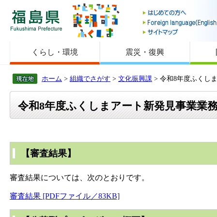
福島県
くらし・環境
震災・復興
ホーム
>
組織でさがす
>
文化振興課
> 令和8年度ふく
令和8年度ふくしまアート新発見事業業
【審査結果】
審査結果については、次のとおりです。
審査結果 [PDFファイル／83KB]