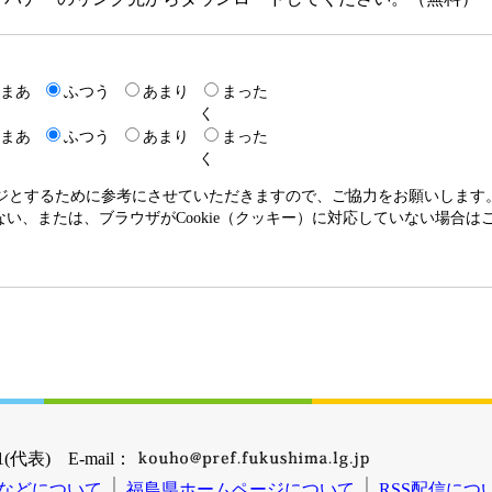
まあ
ふつう
あまり
まった
く
まあ
ふつう
あまり
まった
く
ージとするために参考にさせていただきますので、ご協力をお願いします
いない、または、ブラウザがCookie（クッキー）に対応していない場合
(代表) E-mail：
などについて
福島県ホームページについて
RSS配信につ