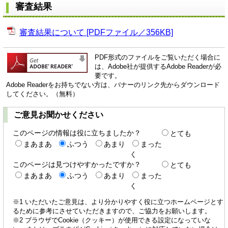
審査結果
審査結果について [PDFファイル／356KB]
PDF形式のファイルをご覧いただく場合に
は、Adobe社が提供するAdobe Readerが必
要です。
Adobe Readerをお持ちでない方は、バナーのリンク先からダウンロード
してください。（無料）
ご意見お聞かせください
このページの情報は役に立ちましたか？
とても
まあまあ
ふつう
あまり
まった
く
このページは見つけやすかったですか？
とても
まあまあ
ふつう
あまり
まった
く
※1 いただいたご意見は、より分かりやすく役に立つホームページとす
るために参考にさせていただきますので、ご協力をお願いします。
※2 ブラウザでCookie（クッキー）が使用できる設定になっていな