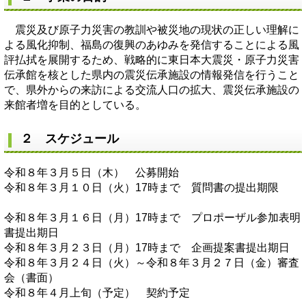
震災及び原子力災害の教訓や被災地の現状の正しい理解に
よる風化抑制、福島の復興のあゆみを発信することによる風
評払拭を展開するため、戦略的に東日本大震災・原子力災害
伝承館を核とした県内の震災伝承施設の情報発信を行うこと
で、県外からの来訪による交流人口の拡大、震災伝承施設の
来館者増を目的としている。
２ スケジュール
令和８年３月５日（木） 公募開始
令和８年３月１０日（火）17時まで 質問書の提出期限
令和８年３月１６日（月）17時まで プロポーザル参加表明
書提出期日
令和８年３月２３日（月）17時まで 企画提案書提出期日
令和８年３月２４日（火）～令和８年３月２７日（金）審査
会（書面）
令和８年４月上旬（予定） 契約予定