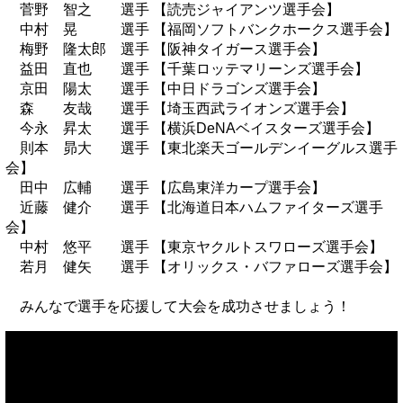
菅野 智之 選手 【読売ジャイアンツ選手会】
中村 晃 選手 【福岡ソフトバンクホークス選手会】
梅野 隆太郎 選手 【阪神タイガース選手会】
益田 直也 選手 【千葉ロッテマリーンズ選手会】
京田 陽太 選手 【中日ドラゴンズ選手会】
森 友哉 選手 【埼玉西武ライオンズ選手会】
今永 昇太 選手 【横浜DeNAベイスターズ選手会】
則本 昴大 選手 【東北楽天ゴールデンイーグルス選手
会】
田中 広輔 選手 【広島東洋カープ選手会】
近藤 健介 選手 【北海道日本ハムファイターズ選手
会】
中村 悠平 選手 【東京ヤクルトスワローズ選手会】
若月 健矢 選手 【オリックス・バファローズ選手会】
みんなで選手を応援して大会を成功させましょう！