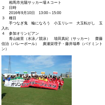
相馬市光陽サッカー場Ａコート
２ 日時
2016年9月10日 13:00～15:00
３ 種目
手つなぎ鬼 輪になろう 小玉リレー 大玉転がし 玉
入れ
４ 参加オリンピアン
青山綾里（水泳／競泳） 埴田真紀（サッカー） 齋藤
信治（バレーボール） 廣瀬栄理子・藤井瑞希（バドミント
ン）