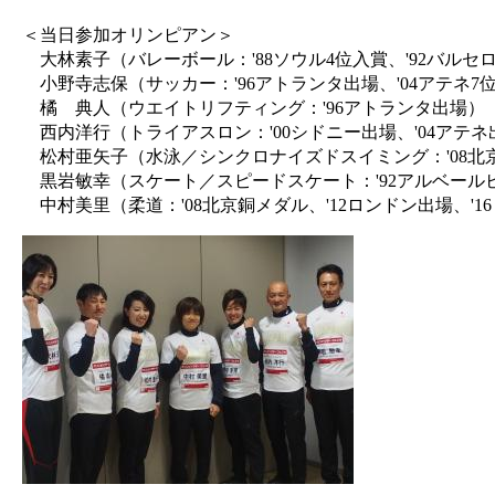
＜当日参加オリンピアン＞
大林素子（バレーボール：'88ソウル4位入賞、'92バルセロ
小野寺志保（サッカー：'96アトランタ出場、'04アテネ7
橘 典人（ウエイトリフティング：'96アトランタ出場）
西内洋行（トライアスロン：'00シドニー出場、'04アテネ
松村亜矢子（水泳／シンクロナイズドスイミング：'08北
黒岩敏幸（スケート／スピードスケート：'92アルベールビル
中村美里（柔道：'08北京銅メダル、'12ロンドン出場、'1