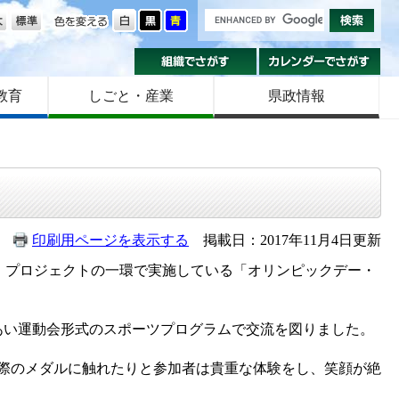
の大きさ
色を変える
組織でさがす
カ
教育
しごと・産業
県政情報
印刷用ページを表示する
掲載日：2017年11月4日更新
！」プロジェクトの一環で実施している「オリンピックデー・
あい運動会形式のスポーツプログラムで交流を図りました。
際のメダルに触れたりと参加者は貴重な体験をし、笑顔が絶