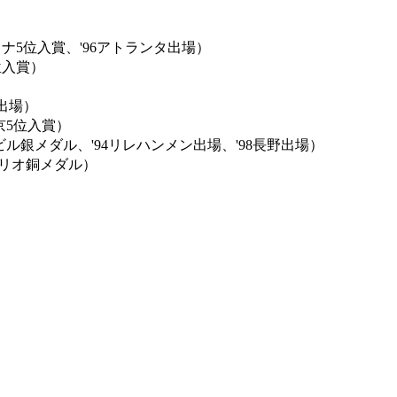
ナ5位入賞、'96アトランタ出場）
位入賞）
出場）
京5位入賞）
銀メダル、'94リレハンメン出場、'98長野出場）
6リオ銅メダル）