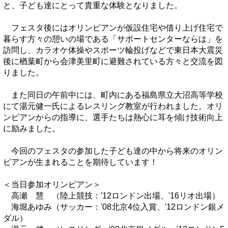
と、子ども達にとって貴重な体験となりました。
フェスタ後にはオリンピアンが仮設住宅や借り上げ住宅で
暮らす方々の憩いの場である「サポートセンターならは」を
訪問し、カラオケ体操やスポーツ輪投げなどで東日本大震災
後に楢葉町から会津美里町に避難されている方々と交流を図
りました。
また同日の午前中には、町内にある福島県立大沼高等学校
にて湯元健一氏によるレスリング教室が行われました。オリ
ンピアンからの指導に、選手たちは熱心に耳を傾け技術向上
に励みました。
今回のフェスタの参加した子ども達の中から将来のオリン
ピアンが生まれることを期待しています！
＜当日参加オリンピアン＞
高瀬 慧 （陸上競技：'12ロンドン出場、'16リオ出場）
海堀あゆみ（サッカー：'08北京4位入賞、'12ロンドン銀メ
ダル）