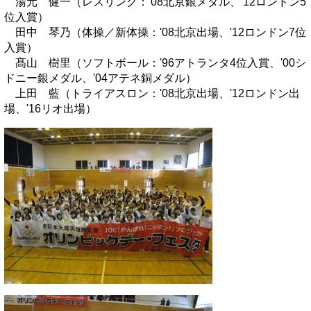
湯元 健一（レスリング：'08北京銀メダル、'12ロンドン5
位入賞）
田中 琴乃（体操／新体操：'08北京出場、'12ロンドン7位
入賞）
髙山 樹里（ソフトボール：'96アトランタ4位入賞、'00シ
ドニー銀メダル、'04アテネ銅メダル）
上田 藍（トライアスロン：'08北京出場、'12ロンドン出
場、'16リオ出場）