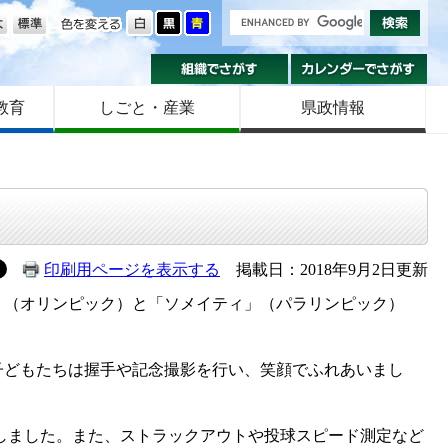
の大きさ
色を変える
組織でさがす
カ
教育
しごと・産業
県政情報
印刷用ページを表示する
掲載日：2018年9月2日更新
トワ」（オリンピック）と「ソメイティ」（パラリンピック）
どもたちは握手や記念撮影を行い、笑顔でふれあいまし
示しました。また、ストラックアウトや投球スピード測定など