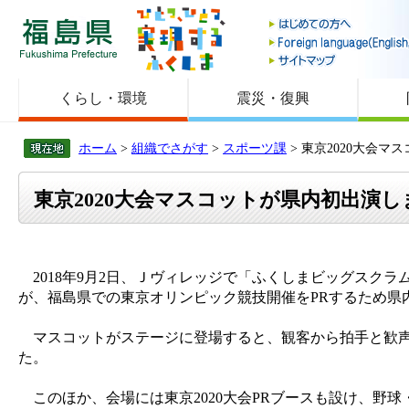
福島県
くらし・環境
震災・復興
ホーム
>
組織でさがす
>
スポーツ課
> 東京2020大会
東京2020大会マスコットが県内初出演
2018年9月2日、Ｊヴィレッジで「ふくしまビッグスクラ
が、福島県での東京オリンピック競技開催をPRするため県
マスコットがステージに登場すると、観客から拍手と歓声
た。
このほか、会場には東京2020大会PRブースも設け、野