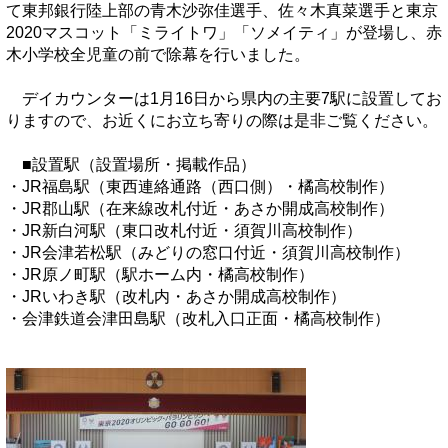
て東邦銀行陸上部の青木沙弥佳選手、佐々木真菜選手と東京
2020マスコット「ミライトワ」「ソメイティ」が登場し、赤
木小学校全児童の前で除幕を行いました。
デイカウンターは1月16日から県内の主要7駅に設置してお
りますので、お近くにお立ち寄りの際は是非ご覧ください。
■設置駅（設置場所・掲載作品）
・JR福島駅（東西連絡通路（西口側）・橘高校制作）
・JR郡山駅（在来線改札付近・あさか開成高校制作）
・JR新白河駅（東口改札付近・須賀川高校制作）
・JR会津若松駅（みどりの窓口付近・須賀川高校制作）
・JR原ノ町駅（駅ホーム内・橘高校制作）
・JRいわき駅（改札内・あさか開成高校制作）
・会津鉄道会津田島駅（改札入口正面・橘高校制作）