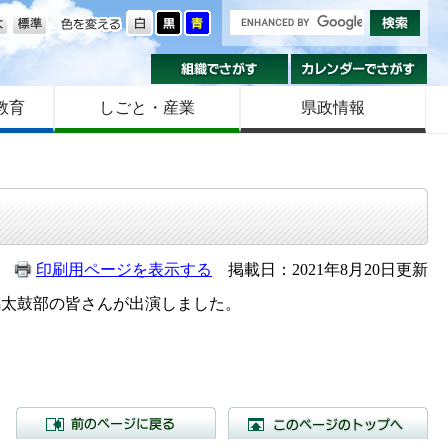
の大きさ
色を変える
組織でさがす
カ
教育
しごと・産業
県政情報
印刷用ページを表示する
掲載日：2021年8月20日更新
馬太鼓部の皆さんが出演しました。
前のページに戻る
こ