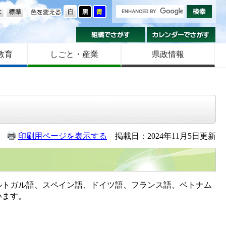
の大きさ
色を変える
組織でさがす
カ
教育
しごと・産業
県政情報
印刷用ページを表示する
掲載日：2024年11月5日更新
トガル語、スペイン語、ドイツ語、フランス語、ベトナム
います。