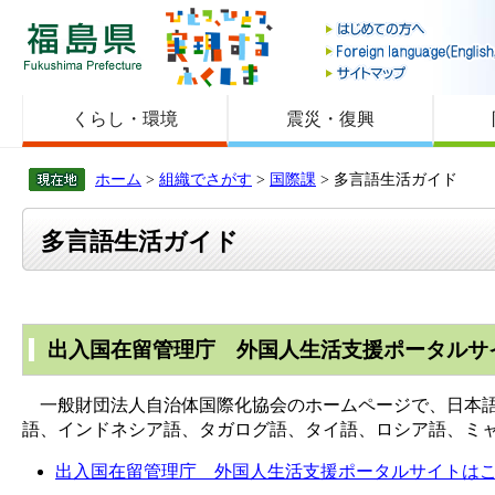
福島県
くらし・環境
震災・復興
ホーム
>
組織でさがす
>
国際課
> 多言語生活ガイド
多言語生活ガイド
出入国在留管理庁 外国人生活支援ポータルサ
一般財団法人自治体国際化協会のホームページで、日本語
語、インドネシア語、タガログ語、タイ語、ロシア語、ミ
出入国在留管理庁 外国人生活支援ポータルサイトは