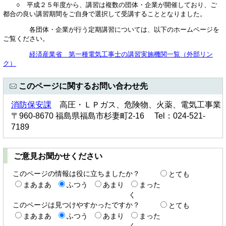
○ 平成２５年度から、講習は複数の団体・企業が開催しており、ご
都合の良い講習期間をご自身で選択して受講することとなりました。
各団体・企業が行う定期講習については、以下のホームページを
ご覧ください。
経済産業省 第一種電気工事士の講習実施機関一覧（外部リン
ク）
このページに関するお問い合わせ先
消防保安課
高圧・ＬＰガス、危険物、火薬、電気工事業
〒960-8670 福島県福島市杉妻町2-16 Tel：024-521-
7189
ご意見お聞かせください
このページの情報は役に立ちましたか？
とても
まあまあ
ふつう
あまり
まった
く
このページは見つけやすかったですか？
とても
まあまあ
ふつう
あまり
まった
く