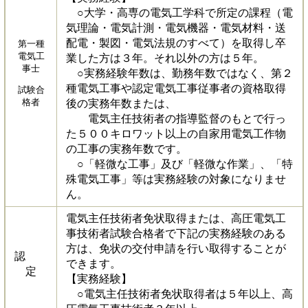
○大学・高専の電気工学科で所定の課程（電
気理論・電気計測・電気機器・電気材料・送
配電・製図・電気法規のすべて）を取得し卒
第一種
電気工
業した方は３年。それ以外の方は５年。
事士
○実務経験年数は、勤務年数ではなく、第２
種電気工事や認定電気工事従事者の資格取得
試験合
格者
後の実務年数または、
電気主任技術者の指導監督のもとで行っ
た５００キロワット以上の自家用電気工作物
の工事の実務年数です。
○「軽微な工事」及び「軽微な作業」、「特
殊電気工事」等は実務経験の対象になりませ
ん。
電気主任技術者免状取得または、高圧電気工
事技術者試験合格者で下記の実務経験のある
方は、免状の交付申請を行い取得することが
認
できます。
定
【実務経験】
○電気主任技術者免状取得者は５年以上、高