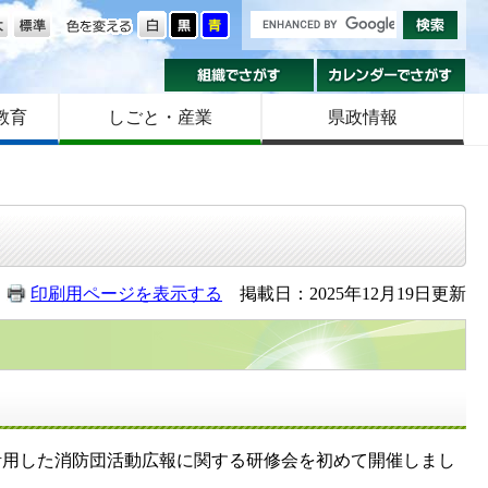
の大きさ
色を変える
組織でさがす
カ
教育
しごと・産業
県政情報
印刷用ページを表示する
掲載日：2025年12月19日更新
活用した消防団活動広報に関する研修会を初めて開催しまし