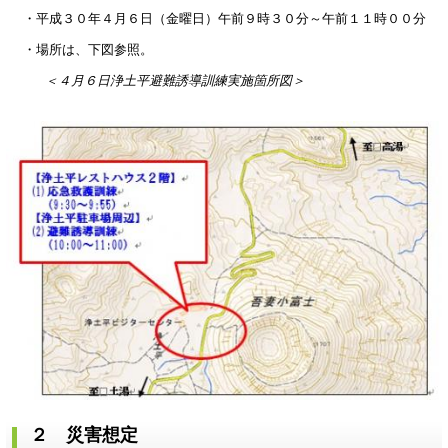
・平成３０年４月６日（金曜日）午前９時３０分～午前１１時００分
・場所は、下図参照。
＜４月６日浄土平避難誘導訓練実施箇所図＞
２ 災害想定