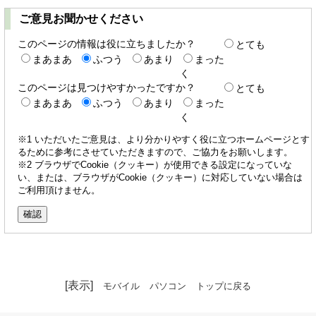
ご意見お聞かせください
このページの情報は役に立ちましたか？
とても
まあまあ
ふつう
あまり
まった
く
このページは見つけやすかったですか？
とても
まあまあ
ふつう
あまり
まった
く
※1 いただいたご意見は、より分かりやすく役に立つホームページとす
るために参考にさせていただきますので、ご協力をお願いします。
※2 ブラウザでCookie（クッキー）が使用できる設定になっていな
い、または、ブラウザがCookie（クッキー）に対応していない場合は
ご利用頂けません。
[表示]
モバイル
パソコン
トップに戻る