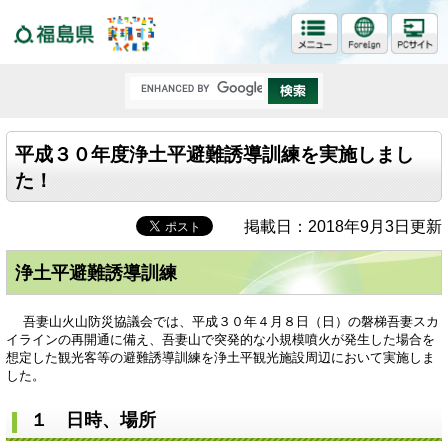
福島県
平成３０年度浄土平避難誘導訓練を実施しまし
た！
掲載日：2018年9月3日更新
浄土平避難誘導訓練
吾妻山火山防災協議会では、平成３０年４月８日（日）の磐梯吾妻スカ
イラインの再開通に備え、吾妻山で突発的な小規模噴火が発生した場合を
想定した観光客等の避難誘導訓練を浄土平観光施設周辺において実施しま
した。
１ 日時、場所