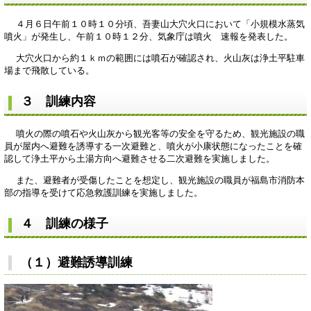
４月６日午前１０時１０分頃、吾妻山大穴火口において「小規模水蒸気
噴火」が発生し、午前１０時１２分、気象庁は噴火 速報を発表した。
大穴火口から約１ｋｍの範囲には噴石が確認され、火山灰は浄土平駐車
場まで飛散している。
３ 訓練内容
噴火の際の噴石や火山灰から観光客等の安全を守るため、観光施設の職
員が屋内へ避難を誘導する一次避難と、噴火が小康状態になったことを確
認して浄土平から土湯方向へ避難させる二次避難を実施しました。
また、避難者が受傷したことを想定し、観光施設の職員が福島市消防本
部の指導を受けて応急救護訓練を実施しました。
４ 訓練の様子
（１）避難誘導訓練