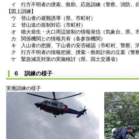
イ 行方不明者の捜索、救助、応急訓練（警察、消防、
【図上訓練】
ウ 登山者の避難誘導（県、市町村）
エ 登山道の規制対応（市町村）
オ 噴火発生・火口周辺規制の情報発信（気象台、県、
カ 関係機関との情報共有（各参加機関）
キ 入山者の把握、下山者の安否確認（市町村、警察、
ク 行方不明者の情報把握、捜索・救助計画の立案（警
ケ 緊急減災対策の実施検討（県、国土交通省）
６ 訓練の様子
実働訓練の様子