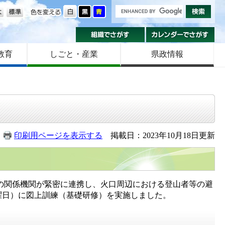
の大きさ
色を変える
組織でさがす
カ
教育
しごと・産業
県政情報
印刷用ページを表示する
掲載日：2023年10月18日更新
の関係機関が緊密に連携し、火口周辺における登山者等の避
水曜日）に図上訓練（基礎研修）を実施しました。