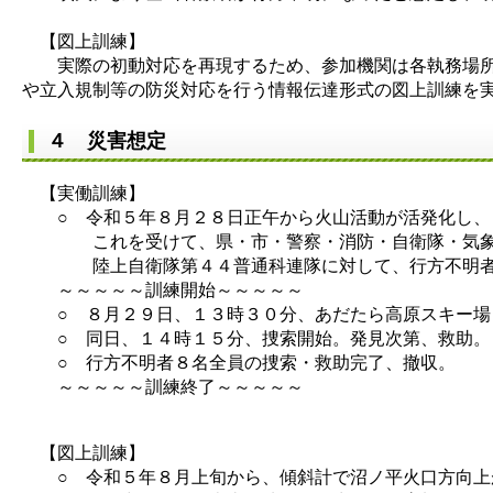
【図上訓練】
実際の初動対応を再現するため、参加機関は各執務場所で
や立入規制等の防災対応を行う情報伝達形式の図上訓練を
４ 災害想定
【実働訓練】
○ 令和５年８月２８日正午から火山活動が活発化し、
これを受けて、県・市・警察・消防・自衛隊・気象台
陸上自衛隊第４４普通科連隊に対して、行方不明者の
～～～～～訓練開始～～～～～
○ ８月２９日、１３時３０分、あだたら高原スキー場（
○ 同日、１４時１５分、捜索開始。発見次第、救助。
○ 行方不明者８名全員の捜索・救助完了、撤収。
～～～～～訓練終了～～～～～
​ 【図上訓練】
○ 令和５年８月上旬から、傾斜計で沼ノ平火口方向上