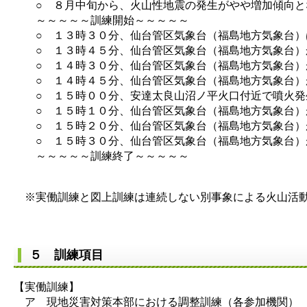
○ ８月中旬から、火山性地震の発生がやや増加傾向と
～～～～～訓練開始～～～～～
○ １３時３０分、仙台管区気象台（福島地方気象台）
○ １３時４５分、仙台管区気象台（福島地方気象台）か
○ １４時３０分、仙台管区気象台（福島地方気象台）が
○ １４時４５分、仙台管区気象台（福島地方気象台）が
○ １５時００分、安達太良山沼ノ平火口付近で噴火発
○ １５時１０分、仙台管区気象台（福島地方気象台）が
○ １５時２０分、仙台管区気象台（福島地方気象台）
○ １５時３０分、仙台管区気象台（福島地方気象台）
～～～～～訓練終了～～～～～
※実働訓練と図上訓練は連続しない別事象による火山活
５ 訓練項目
【実働訓練】
ア 現地災害対策本部における調整訓練（各参加機関）