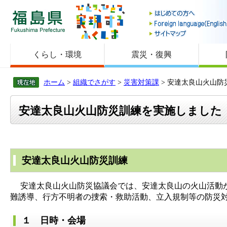
福島県
くらし・環境
震災・復興
ホーム
>
組織でさがす
>
災害対策課
> 安達太良山火山防
安達太良山火山防災訓練を実施しました
安達太良山火山防災訓練
安達太良山火山防災協議会では、安達太良山の火山活動が
難誘導、行方不明者の捜索・救助活動、立入規制等の防災対
１ 日時・会場