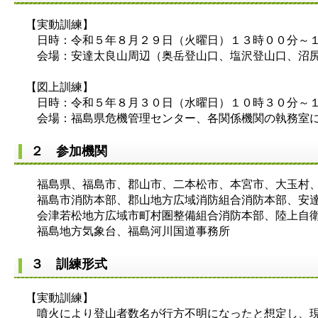
【実動訓練】
日時：令和５年８月２９日（火曜日）１３時００分～１
会場：安達太良山周辺（奥岳登山口、塩沢登山口、沼尻
【図上訓練】
日時：令和５年８月３０日（水曜日）１０時３０分～１
会場：福島県危機管理センター、各関係機関の執務室に
２ 参加機関
福島県、福島市、郡山市、二本松市、本宮市、大玉村、
福島市消防本部、郡山地方広域消防組合消防本部、安達
会津若松地方広域市町村圏整備組合消防本部、陸上自衛
福島地方気象台、福島河川国道事務所
３ 訓練形式
【実動訓練】
噴火により登山者数名が行方不明になったと想定し、現