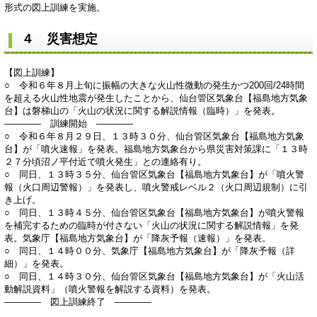
形式の図上訓練を実施。
４ 災害想定
【図上訓練】
○ 令和６年８月上旬に振幅の大きな火山性微動の発生かつ200回/24時間
を超える火山性地震が発生したことから、仙台管区気象台【福島地方気象
台】は磐梯山の「火山の状況に関する解説情報（臨時）」を発表。
―――― 訓練開始 ――――
○ 令和６年８月２９日、１３時３０分、仙台管区気象台【福島地方気象
台】が「噴火速報」を発表。福島地方気象台から県災害対策課に「１３時
２７分頃沼ノ平付近で噴火発生」との連絡有り。
○ 同日、１３時３５分、仙台管区気象台【福島地方気象台】が「噴火警
報（火口周辺警報）」を発表し、噴火警戒レベル２（火口周辺規制）に引
き上げ。
○ 同日、１３時４５分、仙台管区気象台【福島地方気象台】が噴火警報
を補完するための臨時が付さない「火山の状況に関する解説情報」を発
表。気象庁【福島地方気象台】が「降灰予報（速報）」を発表。
○ 同日、１４時００分、気象庁【福島地方気象台】が「降灰予報（詳
細）」を発表。
○ 同日、１４時３０分、仙台管区気象台【福島地方気象台】が「火山活
動解説資料」（噴火警報を解説する資料）を発表。
―――― 図上訓練終了 ――――