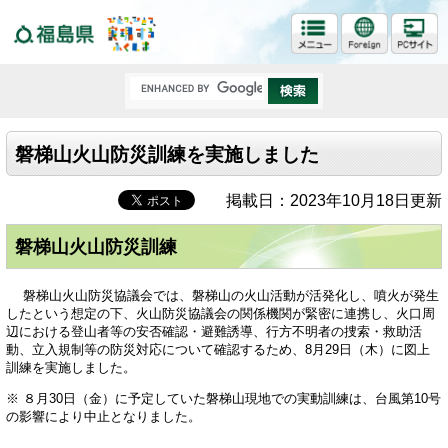
福島県
磐梯山火山防災訓練を実施しました
掲載日：2023年10月18日更新
磐梯山火山防災訓練
磐梯山火山防災協議会では、磐梯山の火山活動が活発化し、噴火が発生
したという想定の下、火山防災協議会の関係機関が緊密に連携し、火口周
辺における登山者等の安否確認・避難誘導、行方不明者の捜索・救助活
動、立入規制等の防災対応について確認するため、8月29日（木）に図上
訓練を実施しました。
※ ８月30日（金）に予定していた磐梯山現地での実動訓練は、台風第10号
の影響により中止となりました。