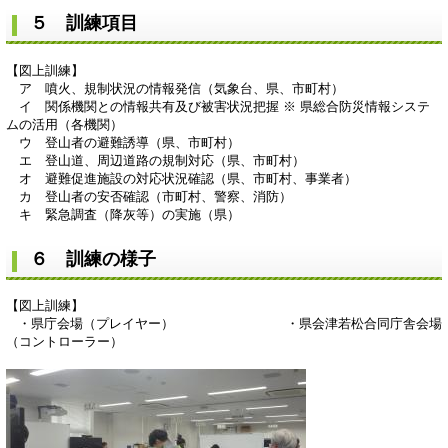
５ 訓練項目
【図上訓練】
ア 噴火、規制状況の情報発信（気象台、県、市町村）
イ 関係機関との情報共有及び被害状況把握 ※ 県総合防災情報システ
ムの活用（各機関）
ウ 登山者の避難誘導（県、市町村）
エ 登山道、周辺道路の規制対応（県、市町村）
オ 避難促進施設の対応状況確認（県、市町村、事業者）
カ 登山者の安否確認（市町村、警察、消防）
キ 緊急調査（降灰等）の実施（県）
６ 訓練の様子
【図上訓練】
・県庁会場（プレイヤー） ・県会津若松合同庁舎会場
（コントローラー）