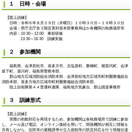
１ 日時・会場
【図上訓練】
日時：令和６年８月２９日（木曜日）１０時３０分～１６時３０分
会場：県庁北庁舎３階災害対策本部事務局ほか各機関の執務場所等
内容：10:30～12:00 事前研修
13:30～16:30 訓練実施
２ 参加機関
福島県、会津若松市、喜多方市、北塩原村、磐梯町、猪苗代町、会津
坂下町、湯川村、福島県警察本部、
郡山地方広域消防組合消防本部、会津若松地方広域市町村圏整備組合
消防本部、喜多方地方広域市町村圏整備組合消防本部、
陸上自衛隊第４４普通科連隊、福島地方気象台、郡山国道事務所
３ 訓練形式
【図上訓練】
実際の初動対応を再現するため、参加機関は各執務場所で訓練に参加
し、メール及び電話、オンライン接続を用いて、関係機関が相互に情報を
共有しながら、住民等の避難誘導や立入規制等の防災対応を行う情報伝達