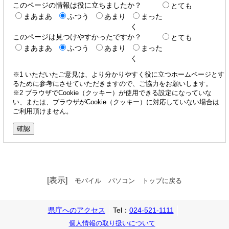
このページの情報は役に立ちましたか？
とても
まあまあ
ふつう
あまり
まった
く
このページは見つけやすかったですか？
とても
まあまあ
ふつう
あまり
まった
く
※1 いただいたご意見は、より分かりやすく役に立つホームページとす
るために参考にさせていただきますので、ご協力をお願いします。
※2 ブラウザでCookie（クッキー）が使用できる設定になっていな
い、または、ブラウザがCookie（クッキー）に対応していない場合は
ご利用頂けません。
[表示]
モバイル
パソコン
トップに戻る
県庁へのアクセス
Tel：
024-521-1111
個人情報の取り扱いについて