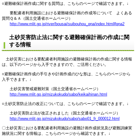
○避難確保計画作成に関する質問は、こちらのページで確認できます。↓
要配慮者利用施設における避難確保計画の作成等について よくある
質問Ｑ＆Ａ（国土交通省ホームページ）
http://www.mlit.go.jp/river/bousai/suibouhou_qna/index.html#qna2
土砂災害防止法に関する避難確保計画の作成に関
する情報
土砂災害における要配慮者利用施設の避難確保計画の作成に関する情報
は、以下のページから入手できますので、ご活用ください。
○避難確保計画作成の手引きや計画作成のひな形は、こちらのページから
入手できます。↓
土砂災害警戒避難対策（国土交通省ホームページ）
http://www.mlit.go.jp/mizukokudo/sabo/keikaihinan.html
○土砂災害防止法の改正については、こちらのページで確認できます。↓
土砂災害防止法が改正されました（国土交通省ホームページ）
http://www.mlit.go.jp/mizukokudo/sabo/sabo01_fr_000012.html
〇土砂災害における要配慮者利用施設の避難計画作成状況及び避難訓練実
施状況に関する情報は、こちらのページから確認できます。↓