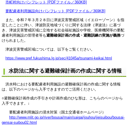
市町村向けパンフレット [PDFファイル／360KB]
要配慮者利用施設向けパンフレット [PDFファイル／369KB]
また、令和７年３月２８日に津波災害警戒区域（イエローゾーン）を指
定したことに伴い、津波防災地域づくりに関する法律（津波法）に基づ
き、津波災害警戒区域に立地する社会福祉施設や学校、医療機関等の要配
慮者利用施設の管理者等も
避難確保計画の作成・避難訓練の実施が義務
づ
けられました。
津波災害警戒区域については、以下をご覧ください。
https://www.pref.fukushima.lg.jp/sec/41045a/tsunami-keikai.html
水防法に関する避難確保計画の作成に関する情報
洪水時における要配慮者利用施設の避難確保計画の作成に関する情報
は、以下のページから入手できますのでご活用ください。
○避難確保計画作成の手引きや計画作成のひな形は、こちらのページから
入手できます。↓
要配慮者利用施設の浸水対策（国土交通省ホームページ）
http://www.mlit.go.jp/river/bousai/main/saigai/jouhou/jieisuibou/bousai-
gensai-suibou02.html