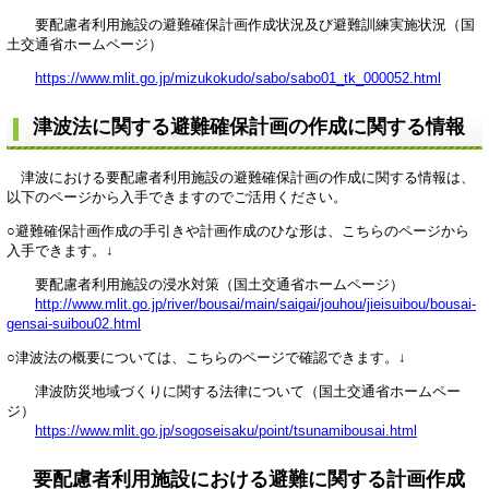
要配慮者利用施設の避難確保計画作成状況及び避難訓練実施状況（国
土交通省ホームページ）
https://www.mlit.go.jp/mizukokudo/sabo/sabo01_tk_000052.html
津波法に関する避難確保計画の作成に関する情報
津波における要配慮者利用施設の避難確保計画の作成に関する情報は、
以下のページから入手できますのでご活用ください。
○避難確保計画作成の手引きや計画作成のひな形は、こちらのページから
入手できます。↓
要配慮者利用施設の浸水対策（国土交通省ホームページ）
http://www.mlit.go.jp/river/bousai/main/saigai/jouhou/jieisuibou/bousai-
gensai-suibou02.html
○津波法の概要については、こちらのページで確認できます。↓
津波防災地域づくりに関する法律について（国土交通省ホームペー
ジ）
https://www.mlit.go.jp/sogoseisaku/point/tsunamibousai.html
要配慮者利用施設における避難に関する計画作成