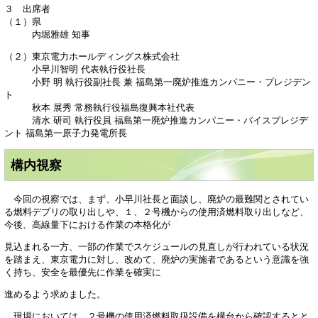
３ 出席者
（１）県
内堀雅雄 知事
（２）東京電力ホールディングス株式会社
小早川智明 代表執行役社長
小野 明 執行役副社長 兼 福島第一廃炉推進カンパニー・プレジデン
ト
秋本 展秀 常務執行役福島復興本社代表
清水 研司 執行役員 福島第一廃炉推進カンパニー・バイスプレジデ
ント 福島第一原子力発電所長
構内視察
今回の視察では、まず、小早川社長と面談し、廃炉の最難関とされてい
る燃料デブリの取り出しや、１、２号機からの使用済燃料取り出しなど、
今後、高線量下における作業の本格化が
見込まれる一方、一部の作業でスケジュールの見直しが行われている状況
を踏まえ、東京電力に対し、改めて、廃炉の実施者であるという意識を強
く持ち、安全を最優先に作業を確実に
進めるよう求めました。
現場においては、２号機の使用済燃料取扱設備を構台から確認するとと