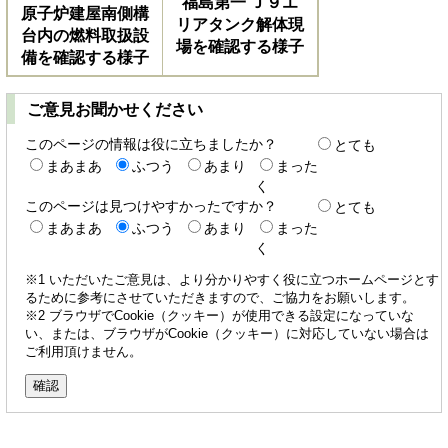
福島第一 Ｊ９エ
原子炉建屋南側構
リアタンク解体現
台内の燃料取扱設
場を確認する様子
備を確認する様子
ご意見お聞かせください
このページの情報は役に立ちましたか？
とても
まあまあ
ふつう
あまり
まった
く
このページは見つけやすかったですか？
とても
まあまあ
ふつう
あまり
まった
く
※1 いただいたご意見は、より分かりやすく役に立つホームページとす
るために参考にさせていただきますので、ご協力をお願いします。
※2 ブラウザでCookie（クッキー）が使用できる設定になっていな
い、または、ブラウザがCookie（クッキー）に対応していない場合は
ご利用頂けません。