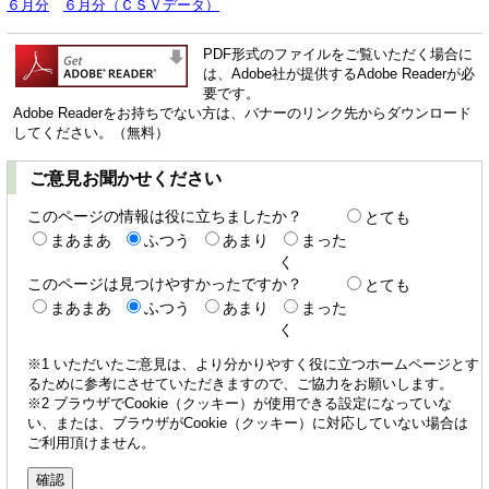
６月分
６月分（ＣＳＶデータ）
PDF形式のファイルをご覧いただく場合に
は、Adobe社が提供するAdobe Readerが必
要です。
Adobe Readerをお持ちでない方は、バナーのリンク先からダウンロード
してください。（無料）
ご意見お聞かせください
このページの情報は役に立ちましたか？
とても
まあまあ
ふつう
あまり
まった
く
このページは見つけやすかったですか？
とても
まあまあ
ふつう
あまり
まった
く
※1 いただいたご意見は、より分かりやすく役に立つホームページとす
るために参考にさせていただきますので、ご協力をお願いします。
※2 ブラウザでCookie（クッキー）が使用できる設定になっていな
い、または、ブラウザがCookie（クッキー）に対応していない場合は
ご利用頂けません。