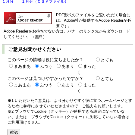
１月分
１月分（ＣＳＶファイル）
PDF形式のファイルをご覧いただく場合に
は、Adobe社が提供するAdobe Readerが必
要です。
Adobe Readerをお持ちでない方は、バナーのリンク先からダウンロード
してください。（無料）
ご意見お聞かせください
このページの情報は役に立ちましたか？
とても
まあまあ
ふつう
あまり
まった
く
このページは見つけやすかったですか？
とても
まあまあ
ふつう
あまり
まった
く
※1 いただいたご意見は、より分かりやすく役に立つホームページとす
るために参考にさせていただきますので、ご協力をお願いします。
※2 ブラウザでCookie（クッキー）が使用できる設定になっていな
い、または、ブラウザがCookie（クッキー）に対応していない場合は
ご利用頂けません。