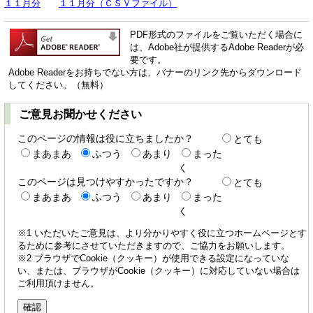
１１月分
１１月分（ＣＳＶファイル）
PDF形式のファイルをご覧いただく場合に
は、Adobe社が提供するAdobe Readerが必
要です。
Adobe Readerをお持ちでない方は、バナーのリンク先からダウンロード
してください。（無料）
ご意見お聞かせください
このページの情報は役に立ちましたか？
とても
まあまあ
ふつう
あまり
まった
く
このページは見つけやすかったですか？
とても
まあまあ
ふつう
あまり
まった
く
※1 いただいたご意見は、より分かりやすく役に立つホームページとす
るために参考にさせていただきますので、ご協力をお願いします。
※2 ブラウザでCookie（クッキー）が使用できる設定になっていな
い、または、ブラウザがCookie（クッキー）に対応していない場合は
ご利用頂けません。