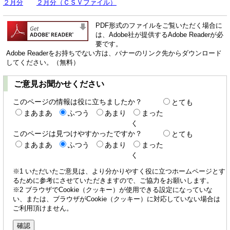
２月分
２月分（ＣＳＶファイル）
PDF形式のファイルをご覧いただく場合に
は、Adobe社が提供するAdobe Readerが必
要です。
Adobe Readerをお持ちでない方は、バナーのリンク先からダウンロード
してください。（無料）
ご意見お聞かせください
このページの情報は役に立ちましたか？
とても
まあまあ
ふつう
あまり
まった
く
このページは見つけやすかったですか？
とても
まあまあ
ふつう
あまり
まった
く
※1 いただいたご意見は、より分かりやすく役に立つホームページとす
るために参考にさせていただきますので、ご協力をお願いします。
※2 ブラウザでCookie（クッキー）が使用できる設定になっていな
い、または、ブラウザがCookie（クッキー）に対応していない場合は
ご利用頂けません。