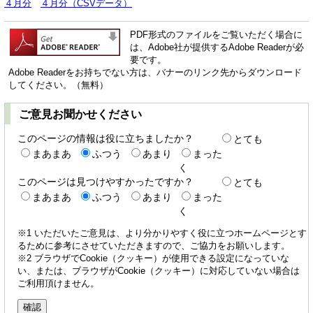
４月分
４月分（CSVデータ）
PDF形式のファイルをご覧いただく場合に
は、Adobe社が提供するAdobe Readerが必
要です。
Adobe Readerをお持ちでない方は、バナーのリンク先からダウンロード
してください。（無料）
ご意見お聞かせください
このページの情報は役に立ちましたか？
とても
まあまあ
ふつう
あまり
まった
く
このページは見つけやすかったですか？
とても
まあまあ
ふつう
あまり
まった
く
※1 いただいたご意見は、より分かりやすく役に立つホームページとす
るために参考にさせていただきますので、ご協力をお願いします。
※2 ブラウザでCookie（クッキー）が使用できる設定になっていな
い、または、ブラウザがCookie（クッキー）に対応していない場合は
ご利用頂けません。