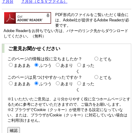
７月分
７月分（ＣＳＶファイル）
PDF形式のファイルをご覧いただく場合に
は、Adobe社が提供するAdobe Readerが必
要です。
Adobe Readerをお持ちでない方は、バナーのリンク先からダウンロード
してください。（無料）
ご意見お聞かせください
このページの情報は役に立ちましたか？
とても
まあまあ
ふつう
あまり
まった
く
このページは見つけやすかったですか？
とても
まあまあ
ふつう
あまり
まった
く
※1 いただいたご意見は、より分かりやすく役に立つホームページとす
るために参考にさせていただきますので、ご協力をお願いします。
※2 ブラウザでCookie（クッキー）が使用できる設定になっていな
い、または、ブラウザがCookie（クッキー）に対応していない場合は
ご利用頂けません。