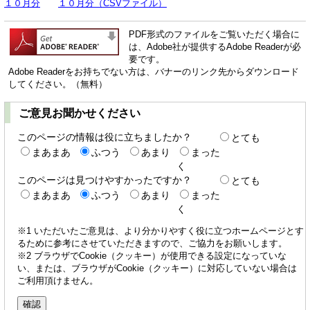
１０月分
１０月分（CSVファイル）
PDF形式のファイルをご覧いただく場合に
は、Adobe社が提供するAdobe Readerが必
要です。
Adobe Readerをお持ちでない方は、バナーのリンク先からダウンロード
してください。（無料）
ご意見お聞かせください
このページの情報は役に立ちましたか？
とても
まあまあ
ふつう
あまり
まった
く
このページは見つけやすかったですか？
とても
まあまあ
ふつう
あまり
まった
く
※1 いただいたご意見は、より分かりやすく役に立つホームページとす
るために参考にさせていただきますので、ご協力をお願いします。
※2 ブラウザでCookie（クッキー）が使用できる設定になっていな
い、または、ブラウザがCookie（クッキー）に対応していない場合は
ご利用頂けません。