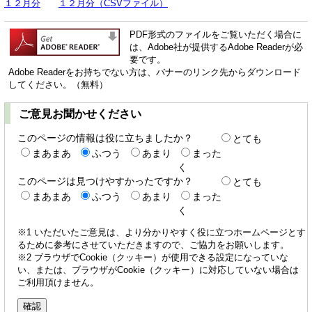
１２月分
１２月分（CSVファイル）
PDF形式のファイルをご覧いただく場合に
は、Adobe社が提供するAdobe Readerが必
要です。
Adobe Readerをお持ちでない方は、バナーのリンク先からダウンロード
してください。（無料）
ご意見お聞かせください
このページの情報は役に立ちましたか？
とても
まあまあ
ふつう
あまり
まった
く
このページは見つけやすかったですか？
とても
まあまあ
ふつう
あまり
まった
く
※1 いただいたご意見は、より分かりやすく役に立つホームページとす
るために参考にさせていただきますので、ご協力をお願いします。
※2 ブラウザでCookie（クッキー）が使用できる設定になっていな
い、または、ブラウザがCookie（クッキー）に対応していない場合は
ご利用頂けません。