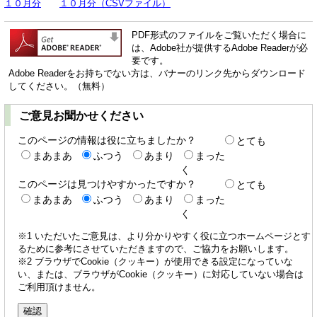
１０月分
１０月分（CSVファイル）
PDF形式のファイルをご覧いただく場合に
は、Adobe社が提供するAdobe Readerが必
要です。
Adobe Readerをお持ちでない方は、バナーのリンク先からダウンロード
してください。（無料）
ご意見お聞かせください
このページの情報は役に立ちましたか？
とても
まあまあ
ふつう
あまり
まった
く
このページは見つけやすかったですか？
とても
まあまあ
ふつう
あまり
まった
く
※1 いただいたご意見は、より分かりやすく役に立つホームページとす
るために参考にさせていただきますので、ご協力をお願いします。
※2 ブラウザでCookie（クッキー）が使用できる設定になっていな
い、または、ブラウザがCookie（クッキー）に対応していない場合は
ご利用頂けません。