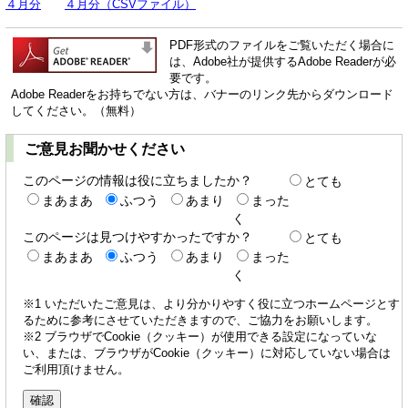
４月分
４月分（CSVファイル）
PDF形式のファイルをご覧いただく場合に
は、Adobe社が提供するAdobe Readerが必
要です。
Adobe Readerをお持ちでない方は、バナーのリンク先からダウンロード
してください。（無料）
ご意見お聞かせください
このページの情報は役に立ちましたか？
とても
まあまあ
ふつう
あまり
まった
く
このページは見つけやすかったですか？
とても
まあまあ
ふつう
あまり
まった
く
※1 いただいたご意見は、より分かりやすく役に立つホームページとす
るために参考にさせていただきますので、ご協力をお願いします。
※2 ブラウザでCookie（クッキー）が使用できる設定になっていな
い、または、ブラウザがCookie（クッキー）に対応していない場合は
ご利用頂けません。