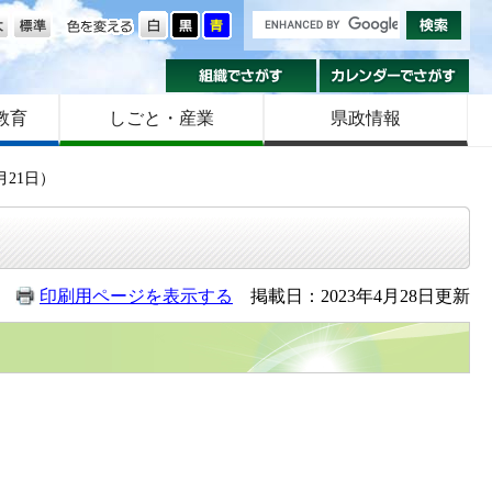
の大きさ
色を変える
組織でさがす
カ
教育
しごと・産業
県政情報
月21日）
印刷用ページを表示する
掲載日：2023年4月28日更新