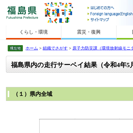
福島県
くらし・環境
震災・復興
ホーム
>
組織でさがす
>
原子力防災課（環境放射線モニ
福島県内の走行サーベイ結果（令和4年5月1
（１）県内全域