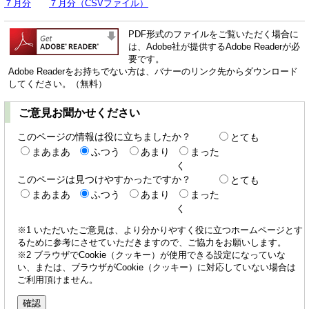
７月分
７月分（CSVファイル）
PDF形式のファイルをご覧いただく場合に
は、Adobe社が提供するAdobe Readerが必
要です。
Adobe Readerをお持ちでない方は、バナーのリンク先からダウンロード
してください。（無料）
ご意見お聞かせください
このページの情報は役に立ちましたか？
とても
まあまあ
ふつう
あまり
まった
く
このページは見つけやすかったですか？
とても
まあまあ
ふつう
あまり
まった
く
※1 いただいたご意見は、より分かりやすく役に立つホームページとす
るために参考にさせていただきますので、ご協力をお願いします。
※2 ブラウザでCookie（クッキー）が使用できる設定になっていな
い、または、ブラウザがCookie（クッキー）に対応していない場合は
ご利用頂けません。