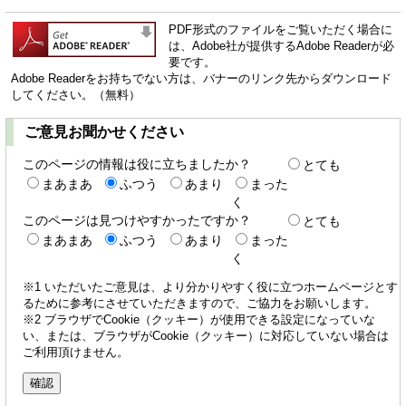
PDF形式のファイルをご覧いただく場合に
は、Adobe社が提供するAdobe Readerが必
要です。
Adobe Readerをお持ちでない方は、バナーのリンク先からダウンロード
してください。（無料）
ご意見お聞かせください
このページの情報は役に立ちましたか？
とても
まあまあ
ふつう
あまり
まった
く
このページは見つけやすかったですか？
とても
まあまあ
ふつう
あまり
まった
く
※1 いただいたご意見は、より分かりやすく役に立つホームページとす
るために参考にさせていただきますので、ご協力をお願いします。
※2 ブラウザでCookie（クッキー）が使用できる設定になっていな
い、または、ブラウザがCookie（クッキー）に対応していない場合は
ご利用頂けません。