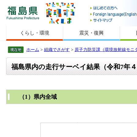
福島県
くらし・環境
震災・復興
ホーム
>
組織でさがす
>
原子力防災課（環境放射線モニ
福島県内の走行サーベイ結果（令和7年
（1）県内全域