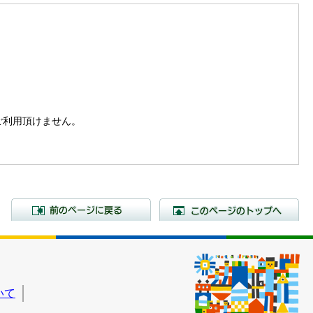
。
はご利用頂けません。
前のページに戻る
こ
いて