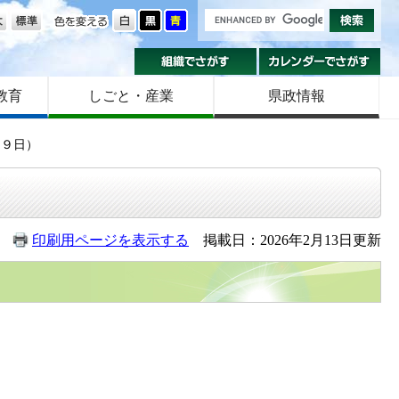
の大きさ
色を変える
組織でさがす
カ
教育
しごと・産業
県政情報
１９日）
印刷用ページを表示する
掲載日：2026年2月13日更新