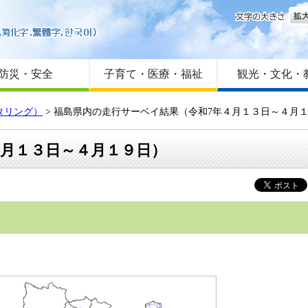
文字
はじめての方へ
Foreign language
サイトマップ
防災・安全
子育て・医療・福祉
観光・文化・
タリング）
> 福島県内の走行サーベイ結果（令和7年４月１３日～４月
４月１３日～４月１９日）