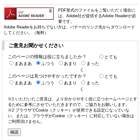
PDF形式のファイルをご覧いただく場合に
は、Adobe社が提供するAdobe Readerが必
要です。
Adobe Readerをお持ちでない方は、バナーのリンク先からダウンロード
してください。（無料）
ご意見お聞かせください
このページの情報は役に立ちましたか？
とても
まあまあ
ふつう
あまり
まった
く
このページは見つけやすかったですか？
とても
まあまあ
ふつう
あまり
まった
く
※1 いただいたご意見は、より分かりやすく役に立つホームページとす
るために参考にさせていただきますので、ご協力をお願いします。
※2 ブラウザでCookie（クッキー）が使用できる設定になっていな
い、または、ブラウザがCookie（クッキー）に対応していない場合は
ご利用頂けません。