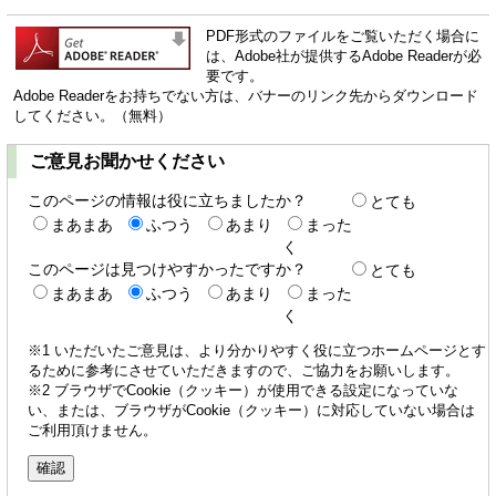
PDF形式のファイルをご覧いただく場合に
は、Adobe社が提供するAdobe Readerが必
要です。
Adobe Readerをお持ちでない方は、バナーのリンク先からダウンロード
してください。（無料）
ご意見お聞かせください
このページの情報は役に立ちましたか？
とても
まあまあ
ふつう
あまり
まった
く
このページは見つけやすかったですか？
とても
まあまあ
ふつう
あまり
まった
く
※1 いただいたご意見は、より分かりやすく役に立つホームページとす
るために参考にさせていただきますので、ご協力をお願いします。
※2 ブラウザでCookie（クッキー）が使用できる設定になっていな
い、または、ブラウザがCookie（クッキー）に対応していない場合は
ご利用頂けません。