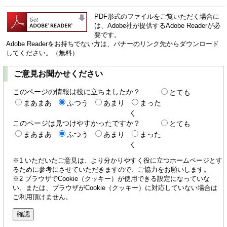
PDF形式のファイルをご覧いただく場合に
は、Adobe社が提供するAdobe Readerが必
要です。
Adobe Readerをお持ちでない方は、バナーのリンク先からダウンロード
してください。（無料）
ご意見お聞かせください
このページの情報は役に立ちましたか？
とても
まあまあ
ふつう
あまり
まった
く
このページは見つけやすかったですか？
とても
まあまあ
ふつう
あまり
まった
く
※1 いただいたご意見は、より分かりやすく役に立つホームページとす
るために参考にさせていただきますので、ご協力をお願いします。
※2 ブラウザでCookie（クッキー）が使用できる設定になっていな
い、または、ブラウザがCookie（クッキー）に対応していない場合は
ご利用頂けません。